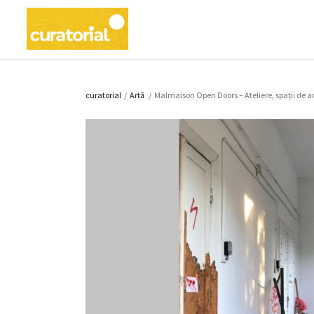
curatorial
/
Artǎ
/
Malmaison Open Doors – Ateliere, spații de a