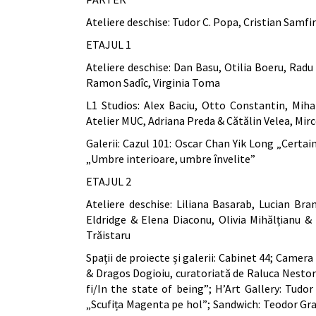
Ateliere deschise: Tudor C. Popa, Cristian Samfi
ETAJUL 1
Ateliere deschise: Dan Basu, Otilia Boeru, Radu
Ramon Sadîc, Virginia Toma
L1 Studios: Alex Baciu, Otto Constantin, Miha
Atelier MUC, Adriana Preda & Cătălin Velea, Mir
Galerii: Cazul 101: Oscar Chan Yik Long „Certa
„Umbre interioare, umbre învelite”
ETAJUL 2
Ateliere deschise: Liliana Basarab, Lucian Bra
Eldridge & Elena Diaconu, Olivia Mihălțianu &
Trăistaru
Spații de proiecte și galerii: Cabinet 44; Camera
& Dragos Dogioiu, curatoriată de Raluca Nestor 
fi/In the state of being”; H’Art Gallery: Tu
„Scufița Magenta pe hol”; Sandwich: Teodor Grau