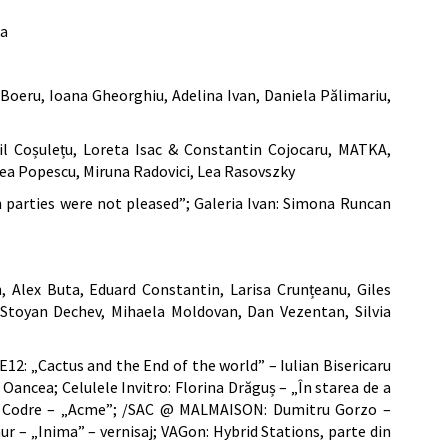
ra
 Boeru, Ioana Gheorghiu, Adelina Ivan, Daniela Pălimariu,
il Coșulețu, Loreta Isac & Constantin Cojocaru, MATKA,
cea Popescu, Miruna Radovici, Lea Rasovszky
in parties were not pleased”; Galeria Ivan: Simona Runcan
n, Alex Buta, Eduard Constantin, Larisa Crunțeanu, Giles
 Stoyan Dechev, Mihaela Moldovan, Dan Vezentan, Silvia
 E12: „Cactus and the End of the world” – Iulian Bisericaru
Oancea; Celulele Invitro: Florina Drăguș – „În starea de a
dor Codre – „Acme”; /SAC @ MALMAISON: Dumitru Gorzo –
r – „Inima” – vernisaj; VAGon: Hybrid Stations, parte din