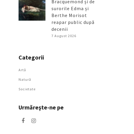
Bracquemond și de
surorile Edma și
Berthe Morisot
reapar public după
decenii
7 August 2026
Categorii
Artǎ
Natură
Societate
Urmăreşte-ne pe