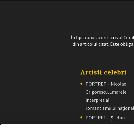
În lipsa unui acord scris al Cu
din articolul citat. Este obliga
Artisti celebri
PORTRET – Nicolae
Grigorescu, „marele
interpret al
romantismului naţiona
PORTRET – Ştefan
Luchian, „un zugrav”
creator de școală