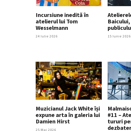
Incursiune inedită în
Atelierel
atelierul lui Tom
Baicului,
Wesselmann
publiculu
24 Iulie 2026
15 Iunie 2026
Muzicianul Jack White își
Malmais
expune arta în galeria lui
#11 – Ate
Damien Hirst
tururi pe
dezbater
25 Mai 2026