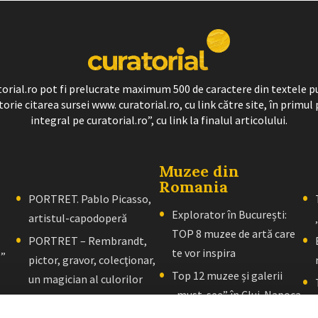
ratorial.ro pot fi prelucrate maximum 500 de caractere din textele p
torie citarea sursei www. curatorial.ro, cu link către site, în primul 
integral pe curatorial.ro”, cu link la finalul articolului.
Muzee din
Romania
PORTRET. Pablo Picasso,
Explorator în București:
artistul-capodoperă
TOP 8 muzee de artă care
PORTRET – Rembrandt,
te vor inspira
l”
pictor, gravor, colecţionar,
Top 12 muzee și galerii
un magician al culorilor
„must-see” în Cluj-Napoca
PORTRET – El Greco: Un
Explorator în Brașov: 10+