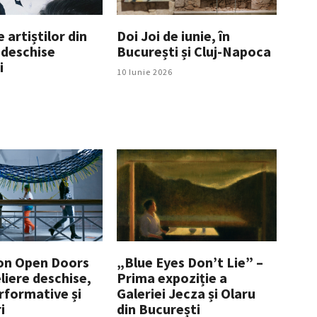
e artiștilor din
Doi Joi de iunie, în
 deschise
București și Cluj-Napoca
i
10 Iunie 2026
on Open Doors
„Blue Eyes Don’t Lie” –
liere deschise,
Prima expoziție a
rformative și
Galeriei Jecza și Olaru
i
din București