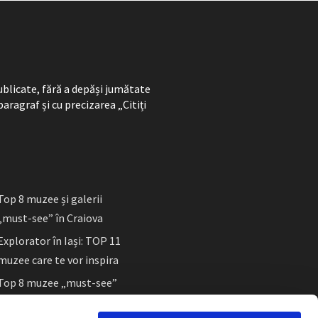
ublicate, fără a depăși jumătate
paragraf și cu precizarea „Citiți
Top 8 muzee și galerii
„must-see” în Craiova
Explorator în Iași: TOP 11
muzee care te vor inspira
Top 8 muzee „must-see”
în Sibiu