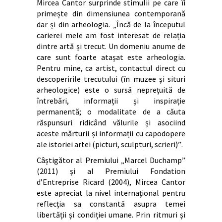
Mircea Cantor surprinde stimulii pe care îi
primește din dimensiunea contemporană
dar și din arheologia. „Încă de la începutul
carierei mele am fost interesat de relația
dintre artă și trecut. Un domeniu anume de
care sunt foarte atașat este arheologia.
Pentru mine, ca artist, contactul direct cu
descoperirile trecutului (în muzee și situri
arheologice) este o sursă neprețuită de
întrebări, informații și inspirație
permanentă; o modalitate de a căuta
răspunsuri ridicând vălurile și asociind
aceste mărturii și informații cu capodopere
ale istoriei artei (picturi, sculpturi, scrieri)ˮ.
Câștigător al Premiului „Marcel Duchampˮ
(2011) și al Premiului Fondation
d’Entreprise Ricard (2004), Mircea Cantor
este apreciat la nivel internațional pentru
reflecția sa constantă asupra temei
libertății și condiției umane. Prin ritmuri și