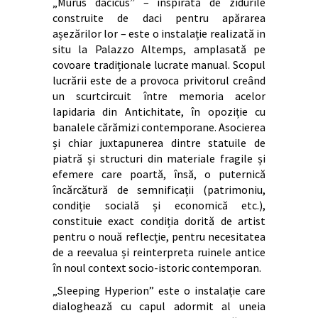
„Murus dacicusˮ – inspirată de zidurile
construite de daci pentru apărarea
așezărilor lor – este o instalație realizată in
situ la Palazzo Altemps, amplasată pe
covoare tradiționale lucrate manual. Scopul
lucrării este de a provoca privitorul creând
un scurtcircuit între memoria acelor
lapidaria din Antichitate, în opoziție cu
banalele cărămizi contemporane. Asocierea
și chiar juxtapunerea dintre statuile de
piatră și structuri din materiale fragile și
efemere care poartă, însă, o puternică
încărcătură de semnificații (patrimoniu,
condiție socială și economică etc.),
constituie exact condiția dorită de artist
pentru o nouă reflecție, pentru necesitatea
de a reevalua și reinterpreta ruinele antice
în noul context socio-istoric contemporan.
„Sleeping Hyperion” este o instalație care
dialoghează cu capul adormit al uneia