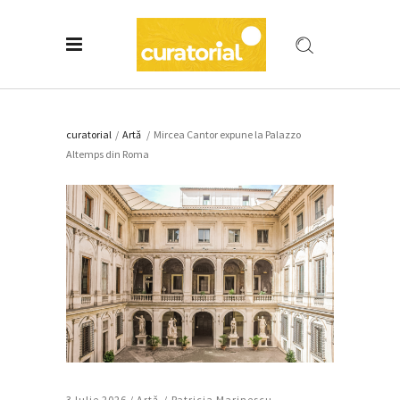
curatorial
/
Artǎ
/
Mircea Cantor expune la Palazzo
Altemps din Roma
3 Iulie 2026 /
Artǎ
Patricia Marinescu