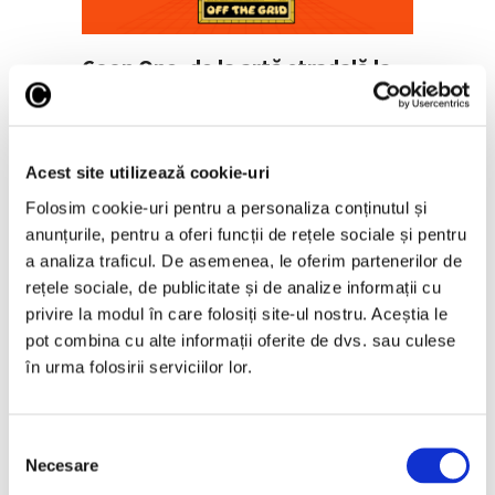
Coon One, de la artă stradală la
pictura pe șevalet
6 August 2026
Acest site utilizează cookie-uri
Folosim cookie-uri pentru a personaliza conținutul și
anunțurile, pentru a oferi funcții de rețele sociale și pentru
a analiza traficul. De asemenea, le oferim partenerilor de
rețele sociale, de publicitate și de analize informații cu
privire la modul în care folosiți site-ul nostru. Aceștia le
pot combina cu alte informații oferite de dvs. sau culese
în urma folosirii serviciilor lor.
Late Summer Spritz, la Muzeul de
Artă Recentă
Selecția
Necesare
consimțământului
6 August 2026