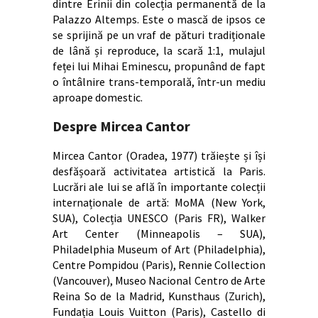
dintre Erinii din colecția permanentă de la
Palazzo Altemps. Este o mască de ipsos ce
se sprijină pe un vraf de pături tradiționale
de lână și reproduce, la scară 1:1, mulajul
feței lui Mihai Eminescu, propunând de fapt
o întâlnire trans-temporală, într-un mediu
aproape domestic.
Despre Mircea Cantor
Mircea Cantor (Oradea, 1977) trăiește și își
desfășoară activitatea artistică la Paris.
Lucrări ale lui se află în importante colecții
internaționale de artă: MoMA (New York,
SUA), Colecția UNESCO (Paris FR), Walker
Art Center (Minneapolis – SUA),
Philadelphia Museum of Art (Philadelphia),
Centre Pompidou (Paris), Rennie Collection
(Vancouver), Museo Nacional Centro de Arte
Reina So de la Madrid, Kunsthaus (Zurich),
Fundația Louis Vuitton (Paris), Castello di