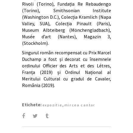
Rivoli (Torino), Fundația Re Rebaudengo
(Torino), Smithsonian Institute
(Washington D.C.), Colecția Kramlich (Napa
Valley, SUA), Colecția Pinault (Paris),
Museum Albteiberg (Mönchengladbach),
Musée d’art (Nantes), Magazin 3,
(Stockholm).
Singurul român recompensat cu Prix Marcel
Duchamp a fost și decorat cu însemnele
ordinului Officier des Arts et des Létres,
Franța (2019) și Ordinul Național al
Meritului Cultural cu gradul de Cavaler,
România (2019).
Etichete:
,
expozitie
mircea cantor