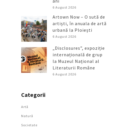
ani
6 August 2026
Artown Now – O sută de
artiști, în anuala de artă
urbană la Ploiești
6 August 2026
„Disclosures”, expoziție
internațională de grup
la Muzeul Național al
Literaturii Române
6 August 2026
Categorii
Artǎ
Natură
Societate