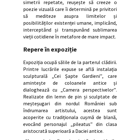
simetrii repetate, reușește să creeze o
poezie vizuală care îi determină pe privitori
să mediteze asupra limitelor și
posibilităților existenței umane, implicând,
interceptând și transpunând sublimarea
vieții cotidiene în metafore de mare impact.
Repere în expoziție
Expoziția ocupă sălile de la parterul clădirii.
Printre lucrările expuse se află instalația
sculpturală „Cei Șapte Gardieniˮ, care
amintește de coloanele antice și
dialoghează cu „Camera perspectivelorˮ.
Realizate din lemn de pin și sculptate de
meșteșugari din nordul României sub
îndrumarea artistului, acestea sunt
acoperite cu tradiționala cușmă de blană,
evocând personajul „pileatusˮ din clasa
aristocrată superioară a Daciei antice.