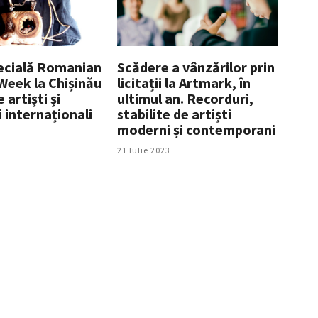
pecială Romanian
Scădere a vânzărilor prin
Week la Chișinău
licitații la Artmark, în
 artiști și
ultimul an. Recorduri,
 internaționali
stabilite de artiști
moderni și contemporani
21 Iulie 2023