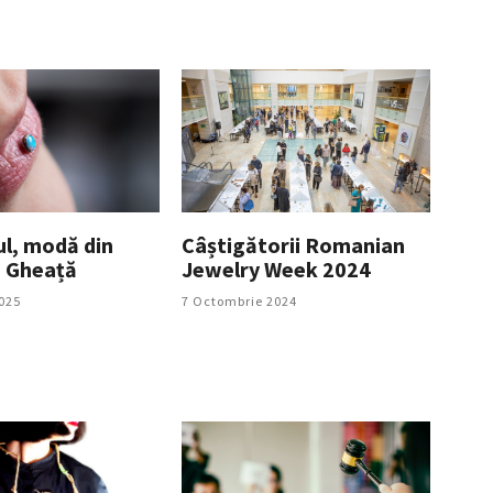
ul, modă din
Câștigătorii Romanian
 Gheață
Jewelry Week 2024
025
7 Octombrie 2024