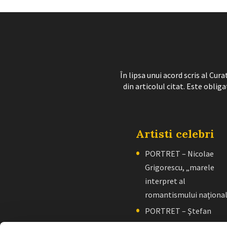
În lipsa unui acord scris al Cu
din articolul citat. Este obliga
Artisti celebri
PORTRET – Nicolae
Grigorescu, „marele
interpret al
romantismului naţiona
PORTRET – Ştefan
Luchian, „un zugrav”