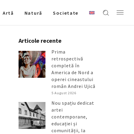
Artǎ
Natură
Societate
Articole recente
Prima
retrospectivă
completă în
America de Nord a
operei cineastului
român Andrei Ujică
5 August 2026
Nou spațiu dedicat
artei
contemporane,
educației și
comunității, la