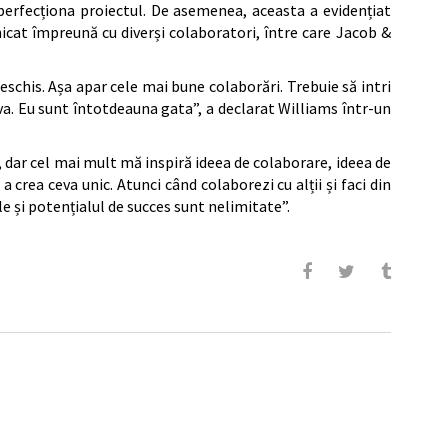
perfecționa proiectul. De asemenea, aceasta a evidențiat
unicat împreună cu diverși colaboratori, între care Jacob &
eschis. Așa apar cele mai bune colaborări. Trebuie să intri
iva. Eu sunt întotdeauna gata”, a declarat Williams într-un
, dar cel mai mult mă inspiră ideea de colaborare, ideea de
a crea ceva unic. Atunci când colaborezi cu alții și faci din
le și potențialul de succes sunt nelimitate”.