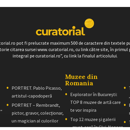
ratorial.ro pot fi prelucrate maximum 500 de caractere din textele p
torie citarea sursei www. curatorial.ro, cu link către site, în primul 
integral pe curatorial.ro”, cu link la finalul articolului.
Muzee din
Romania
PORTRET. Pablo Picasso,
Explorator în București:
artistul-capodoperă
TOP 8 muzee de artă care
PORTRET – Rembrandt,
te vor inspira
l”
pictor, gravor, colecţionar,
Top 12 muzee și galerii
un magician al culorilor
„must-see” în Cluj-Napoca
PORTRET – El Greco: Un