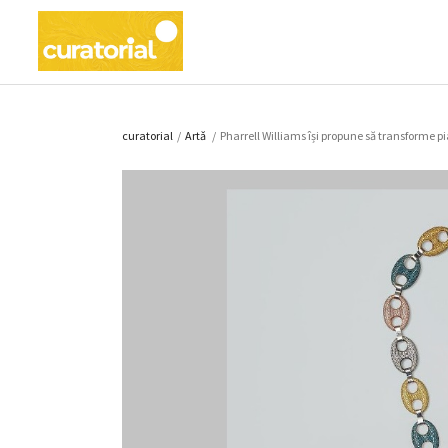
curatorial
/
Artǎ
/
Pharrell Williams își propune să transforme pi