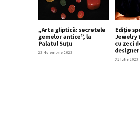
„Arta gliptică: secretele
Ediție s
gemelor antice”, la
Jewelry 
Palatul Suțu
cu zeci de
designeri
23 Noiembrie 2023
31 Iulie 2023