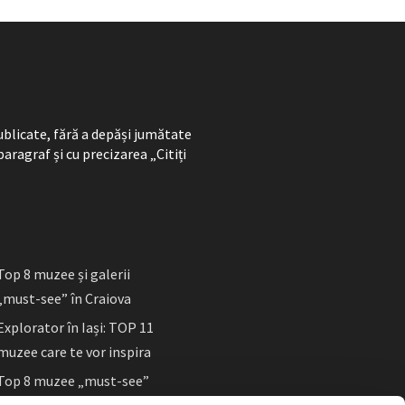
ublicate, fără a depăși jumătate
paragraf și cu precizarea „Citiți
Top 8 muzee și galerii
„must-see” în Craiova
Explorator în Iași: TOP 11
muzee care te vor inspira
Top 8 muzee „must-see”
în Sibiu