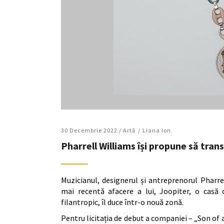
30 Decembrie 2022 /
Artǎ
Liana Ion
Pharrell Williams își propune să tran
Muzicianul, designerul și antreprenorul Pharre
mai recentă afacere a lui, Joopiter, o casă d
filantropic, îl duce într-o nouă zonă.
Pentru licitația de debut a companiei – „Son of 