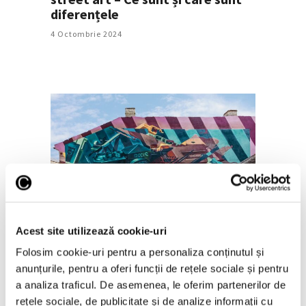
diferențele
4 Octombrie 2024
Zece noi murale despre relația
dintre oameni și inteligența
artificială, la Arad
Acest site utilizează cookie-uri
Folosim cookie-uri pentru a personaliza conținutul și
17 Septembrie 2024
anunțurile, pentru a oferi funcții de rețele sociale și pentru
a analiza traficul. De asemenea, le oferim partenerilor de
rețele sociale, de publicitate și de analize informații cu