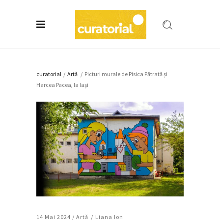
curatorial
/
Artǎ
/
Picturi murale de Pisica Pătrată și
Harcea Pacea, la Iași
14 Mai 2024 /
Artǎ
Liana Ion