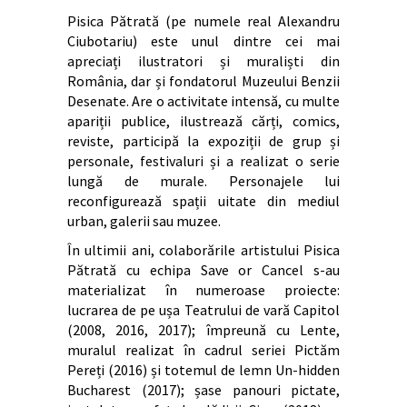
Pisica Pătrată (pe numele real Alexandru
Ciubotariu) este unul dintre cei mai
apreciați ilustratori și muraliști din
România, dar și fondatorul Muzeului Benzii
Desenate. Are o activitate intensă, cu multe
apariții publice, ilustrează cărți, comics,
reviste, participă la expoziții de grup și
personale, festivaluri și a realizat o serie
lungă de murale. Personajele lui
reconfigurează spații uitate din mediul
urban, galerii sau muzee.
În ultimii ani, colaborările artistului Pisica
Pătrată cu echipa Save or Cancel s-au
materializat în numeroase proiecte:
lucrarea de pe ușa Teatrului de vară Capitol
(2008, 2016, 2017); împreună cu Lente,
muralul realizat în cadrul seriei Pictăm
Pereți (2016) și totemul de lemn Un-hidden
Bucharest (2017); șase panouri pictate,