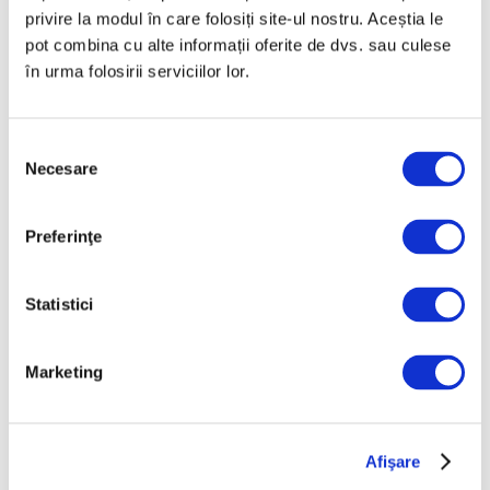
privire la modul în care folosiți site-ul nostru. Aceștia le
pot combina cu alte informații oferite de dvs. sau culese
în urma folosirii serviciilor lor.
Selecția
Necesare
consimțământului
Bestiarul lui Banksy – Ultima
lucrare din seria animalieră,
„păstrată în siguranță”
Preferinţe
19 August 2024
Statistici
Marketing
Afişare