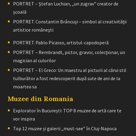
PORTRET – Ştefan Luchian, „un zugrav” creator de
școală
PORTRET. Constantin Brâncuşi – simbol al creativităţii
artistice româneşti
PORTRET. Pablo Picasso, artistul-capodoperă
PORTRET – Rembrandt, pictor, gravor, colecţionar, un
magician al culorilor
PORTRET – El Greco: Un maestru al picturii al cărui stil
tulburător a fost redescoperit după sute de ani de la
moartea sa
Muzee din Romania
Explorator în București: TOP 8 muzee de artă care te
vor inspira
Top 12 muzee și galerii „must-see” în Cluj-Napoca