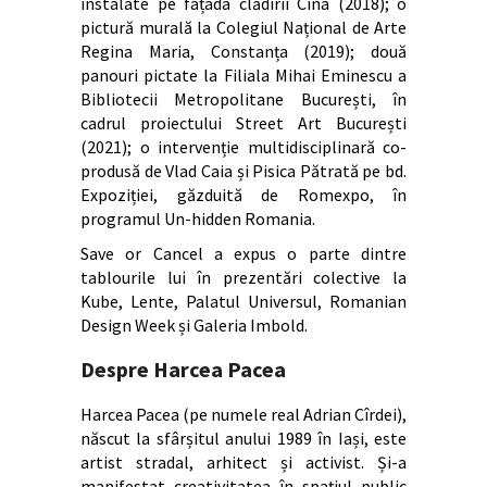
instalate pe fațada clădirii Cina (2018); o
pictură murală la Colegiul Național de Arte
Regina Maria, Constanța (2019); două
panouri pictate la Filiala Mihai Eminescu a
Bibliotecii Metropolitane București, în
cadrul proiectului Street Art București
(2021); o intervenție multidisciplinară co-
produsă de Vlad Caia și Pisica Pătrată pe bd.
Expoziției, găzduită de Romexpo, în
programul Un-hidden Romania.
Save or Cancel a expus o parte dintre
tablourile lui în prezentări colective la
Kube, Lente, Palatul Universul, Romanian
Design Week și Galeria Imbold.
Despre Harcea Pacea
Harcea Pacea (pe numele real Adrian Cîrdei),
născut la sfârșitul anului 1989 în Iași, este
artist stradal, arhitect și activist. Și-a
manifestat creativitatea în spațiul public