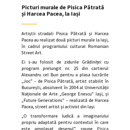
Picturi murale de Pisica Pătrată
și Harcea Pacea, la Iași
Artiștii stradali Pisica Pătrată și Harcea
Pacea au realizat două picturi murale la Iași,
în cadrul programului cultural Romanian
Street Art.
Ei s-au folosit de zidurile Grădiniței cu
program prelungit nr. 25 din cartierul
Alexandru cel Bun pentru a plasa lucrările
„Joc” – de Pisica Pătrată, artist stabilit în
București, absolvent în 2004 al Universității
Naționale de Arte „George Enescu” Iași, și
„Future Generations” – realizată de Harcea
Pacea, street artist și activist din Iași.
„O transformare ludică a imaginarului
propriu adaptată pentru contextul în care
este amplasat desenul”, spune
Pisica