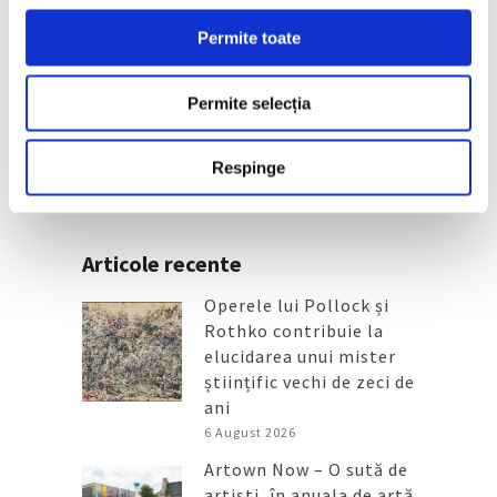
Permite toate
Menajeria lui Banksy – Șapte
murale pentru bucuria oamenilor,
în șapte zile
Permite selecția
11 August 2024
Respinge
Articole recente
Operele lui Pollock și
Rothko contribuie la
elucidarea unui mister
științific vechi de zeci de
ani
6 August 2026
Artown Now – O sută de
artiști, în anuala de artă