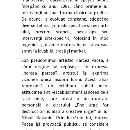
începând cu anul 2007, când primele lui
intervenții au luat forma clasicului graffiti.
De atunci, a evoluat constant, adoptând
diverse tehnici și medii specifice street art-
ului, precum stencil, paste-ups sau
intervenții site-specific, folosind în mod
ingenios și diverse materiale, de la vopsea
spray la lavabilă, cretă și marker.
Sub pseudonimul artistic Harcea Pacea, a
cărui origine se regăsește în expresia
„harcea parcea”, artistul își exprimă
viziunea unică asupra lumii. Acest alias
reprezintă un echilibru subtil între
atitudinea anti-establishment și aceea de a
face bine, care oferă o interpretare
personală a citatului „The urge for
destruction is also a creative urge!” al lui
Mihail Bakunin. Prin lucrările lui, Harcea
Pacea își provoacă publicul să considere