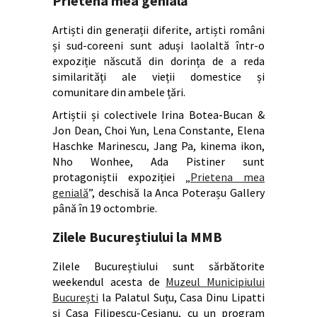
Prietena mea genială
Artiști din generații diferite, artiști români
și sud-coreeni sunt aduși laolaltă într-o
expoziție născută din dorința de a reda
similarități ale vieții domestice și
comunitare din ambele țări.
Artiștii și colectivele Irina Botea-Bucan &
Jon Dean, Choi Yun, Lena Constante, Elena
Haschke Marinescu, Jang Pa, kinema ikon,
Nho Wonhee, Ada Pistiner sunt
protagoniștii expoziției „
Prietena mea
genială
”, deschisă la Anca Poterașu Gallery
până în 19 octombrie.
Zilele Bucureștiului la MMB
Zilele Bucureștiului sunt sărbătorite
weekendul acesta de
Muzeul Municipiului
București
la Palatul Suțu, Casa Dinu Lipatti
și Casa Filipescu-Cesianu, cu un program