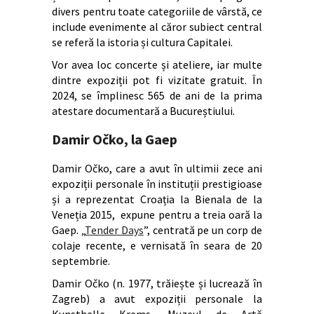
divers pentru toate categoriile de vârstă, ce
include evenimente al căror subiect central
se referă la istoria și cultura Capitalei.
Vor avea loc concerte și ateliere, iar multe
dintre expoziții pot fi vizitate gratuit. În
2024, se împlinesc 565 de ani de la prima
atestare documentară a Bucureștiului.
Damir Očko, la Gaep
Damir Očko, care a avut în ultimii zece ani
expoziții personale în instituții prestigioase
și a reprezentat Croația la Bienala de la
Veneția 2015, expune pentru a treia oară la
Gaep. „
Tender Days
”, centrată pe un corp de
colaje recente, e vernisată în seara de 20
septembrie.
Damir Očko (n. 1977, trăiește și lucrează în
Zagreb) a avut expoziții personale la