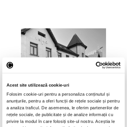
Nou spațiu dedicat artei
contemporane, educației și
comunității, la Timișoara
Acest site utilizează cookie-uri
Folosim cookie-uri pentru a personaliza conținutul și
5 August 2026
anunțurile, pentru a oferi funcții de rețele sociale și pentru
a analiza traficul. De asemenea, le oferim partenerilor de
rețele sociale, de publicitate și de analize informații cu
privire la modul în care folosiți site-ul nostru. Aceștia le