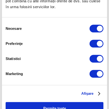
pot combina cu alte informații oferite de dvs. sau culese
în urma folosirii serviciilor lor.
Selecția
Necesare
consimțământului
Jeff Koons, la Muzeul de Artă
Cicladică din Atena
Preferinţe
5 August 2026
Statistici
Marketing
Afişare
Permite toate