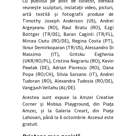
Cu publicul pe post de curator, bienala
reunește sculpturi, inslatații video, picturi,
artă textilă și fotografii produse de
Timothy Joseph Anderson (US), Andrei
Argeșeanu (RO), Raul Bratu (RO), Ezgi
Böttger (TR/DE), Baran Caginli (TR/FL),
Mircea Ciutu (RO/DE), Regina Costa (PT),
Iknur Demirkoparan (TR/US), Alessandro Di
Massimo (IT), Gritsku Evghenia
(UKR/RO/PL), Cristina Negrariu (RO), Kevin
Pawlak (DE), Adrian Piorescu (RO), Oana
Popa (RO/CH), Silvia Sarsano (IT), Andrei
Tudoran (RO), Alexandra Tudosia (RO/DE),
Vangjush Vellahu (AL/DE).
Acestea sunt expuse la Amzei Creative
Corner și Mobius Playground, din Piața
Amzei, și la Galeria Creart, din Piața
Lahovari, până la 6 octombrie. Accesul este
gratuit.