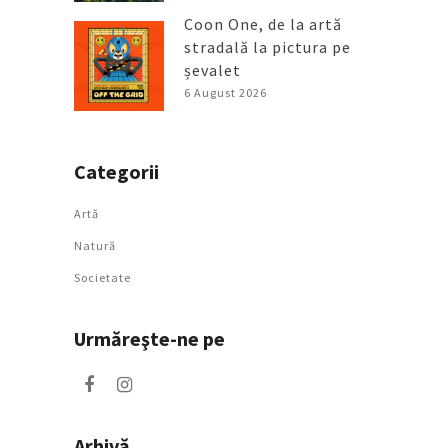
Coon One, de la artă
stradală la pictura pe
șevalet
6 August 2026
Categorii
Artǎ
Natură
Societate
Urmăreşte-ne pe
Arhivă