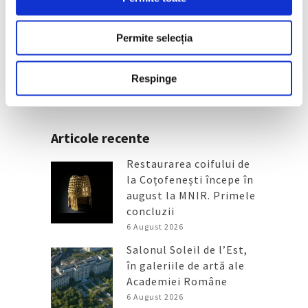
Arta grădinilor peisagistice, la
Palatul Versailles
Permite selecția
4 August 2026
Respinge
Articole recente
Restaurarea coifului de
la Coțofenești începe în
august la MNIR. Primele
concluzii
6 August 2026
Salonul Soleil de l’Est,
în galeriile de artă ale
Academiei Române
6 August 2026