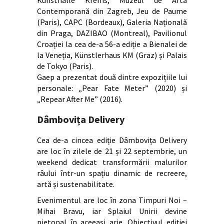
Kunsthalle Krems, Muzeul de Artă
Contemporană din Zagreb, Jeu de Paume
(Paris), CAPC (Bordeaux), Galeria Națională
din Praga, DAZIBAO (Montreal), Pavilionul
Croației la cea de-a 56-a ediție a Bienalei de
la Veneția, Künstlerhaus KM (Graz) și Palais
de Tokyo (Paris).
Gaep a prezentat două dintre expozițiile lui
personale: „Pear Fate Meter” (2020) și
„Repear After Me” (2016).
Dâmbovița Delivery
Cea de-a cincea ediție Dâmbovița Delivery
are loc în zilele de 21 și 22 septembrie, un
weekend dedicat transformării malurilor
râului într-un spațiu dinamic de recreere,
artă și sustenabilitate.
Evenimentul are loc în zona Timpuri Noi –
Mihai Bravu, iar Splaiul Unirii devine
pietonal în aceeași arie. Obiectivul ediției