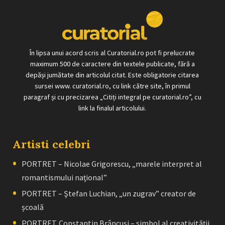
În lipsa unui acord scris al Curatorial.ro pot fi prelucrate
maximum 500 de caractere din textele publicate, fără a
depăși jumătate din articolul citat. Este obligatorie citarea
sursei www. curatorial.ro, cu link către site, în primul
paragraf și cu precizarea „Citiți integral pe curatorial.ro”, cu
link la finalul articolului.
Artisti celebri
PORTRET – Nicolae Grigorescu, „marele interpret al
romantismului naţional”
PORTRET – Ştefan Luchian, „un zugrav” creator de
școală
PORTRET. Constantin Brâncuşi – simbol al creativităţii