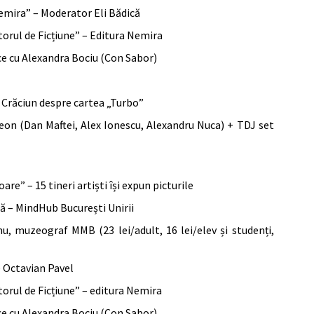
emira” – Moderator Eli Bădică
titorul de Ficțiune” – Editura Nemira
ce cu Alexandra Bociu (Con Sabor)
i Crăciun despre cartea „Turbo”
neon (Dan Maftei, Alex Ionescu, Alexandru Nuca) + TDJ set
oare” – 15 tineri artiști își expun picturile
ică – MindHub București Unirii
u, muzeograf MMB (23 lei/adult, 16 lei/elev și studenți,
e Octavian Pavel
titorul de Ficțiune” – editura Nemira
ce cu Alexandra Bociu (Con Sabor)