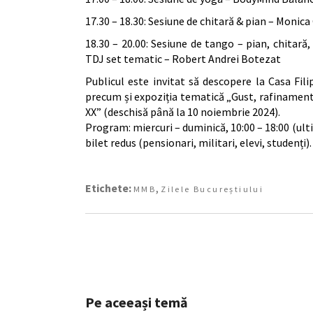
17.30 – 18.30: Sesiune de chitară & pian – Moni
18.30 – 20.00: Sesiune de tango – pian, chitar
TDJ set tematic – Robert Andrei Botezat
Publicul este invitat să descopere la Casa Fi
precum și expoziția tematică „Gust, rafinament ș
XX” (deschisă până la 10 noiembrie 2024).
Program: miercuri – duminică, 10:00 – 18:00 (ultimu
bilet redus (pensionari, militari, elevi, studenți).
Etichete:
,
MMB
Zilele Bucureștiului
Pe aceeași temă