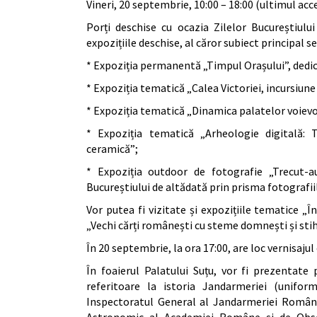
Vineri, 20 septembrie, 10:00 – 18:00 (ultimul acce
Porți deschise cu ocazia Zilelor Bucureștiului
expozițiile deschise, al căror subiect principal se
* Expoziția permanentă „Timpul Orașului”, dedica
* Expoziția tematică „Calea Victoriei, incursiune 
* Expoziția tematică „Dinamica palatelor voievo
* Expoziția tematică „Arheologie digitală: T
ceramică”;
* Expoziția outdoor de fotografie „Trecut-au
Bucureștiului de altădată prin prisma fotografiil
Vor putea fi vizitate și expozițiile tematice „
„Vechi cărți românești cu steme domnești și stih
În 20 septembrie, la ora 17:00, are loc vernisajul
În foaierul Palatului Suțu, vor fi prezentate
referitoare la istoria Jandarmeriei (uniform
Inspectoratul General al Jandarmeriei Române,
Astronomic al Academiei Române și de Obse