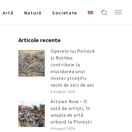
Artǎ
Natură
Societate
Articole recente
Operele lui Pollock
și Rothko
contribuie la
elucidarea unui
mister științific
vechi de zeci de ani
6 August 2026
Artown Now – O
sută de artiști, în
anuala de artă
urbană la Ploiești
6 August 2026