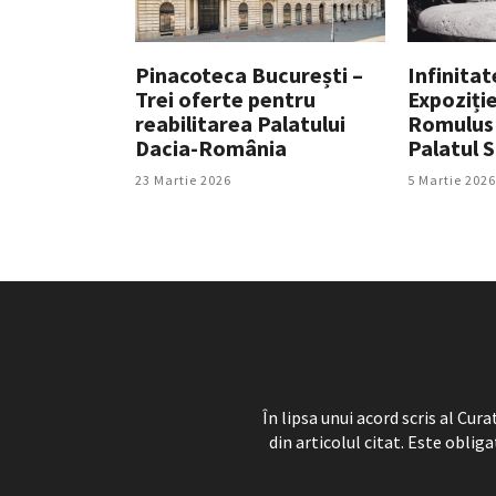
Pinacoteca București –
Infinitat
Trei oferte pentru
Expoziție
reabilitarea Palatului
Romulus 
Dacia-România
Palatul 
23 Martie 2026
5 Martie 2026
În lipsa unui acord scris al Cu
din articolul citat. Este obliga