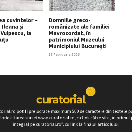
ea cuvintelor –
Domniile greco-
 Ileana și
românizate ale familiei
Vulpescu, la
Mavrocordat, în
Suțu
patrimoniul Muzeului
Municipiului București
17 Februarie 2026
ratorial.ro pot fi prelucrate maximum 500 de caractere din textele p
torie citarea sursei www. curatorial.ro, cu link către site, în primul 
integral pe curatorial.ro”, cu link la finalul articolului.