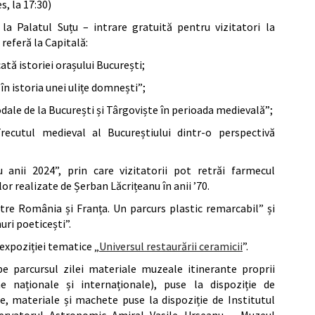
s, la 17:30)
 la Palatul Suțu – intrare gratuită pentru vizitatori la
 referă la Capitală:
tă istoriei orașului București;
în istoria unei ulițe domnești”;
dale de la București și Târgoviște în perioada medievală”;
recutul medieval al Bucureștiului dintr-o perspectivă
 anii 2024”, prin care vizitatorii pot retrăi farmecul
or realizate de Șerban Lăcrițeanu în anii ’70.
Între România și Franța. Un parcurs plastic remarcabil” și
uri poeticești”.
 expoziției tematice „
Universul restaurării ceramicii
”.
 pe parcursul zilei materiale muzeale itinerante proprii
e naționale și internaționale), puse la dispoziție de
 materiale și machete puse la dispoziție de Institutul
rvatorul Astronomic Amiral Vasile Urseanu – Muzeul