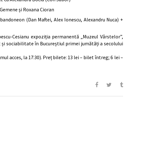
ca Gemene și Roxana Cioran
ă, bandoneon (Dan Maftei, Alex Ionescu, Alexandru Nuca) +
lipescu-Cesianu expoziția permanentă „Muzeul Vârstelor”,
i sociabilitate în Bucureștiul primei jumătăți a secolului
l acces, la 17:30). Preț bilete: 13 lei – bilet întreg; 6 lei –