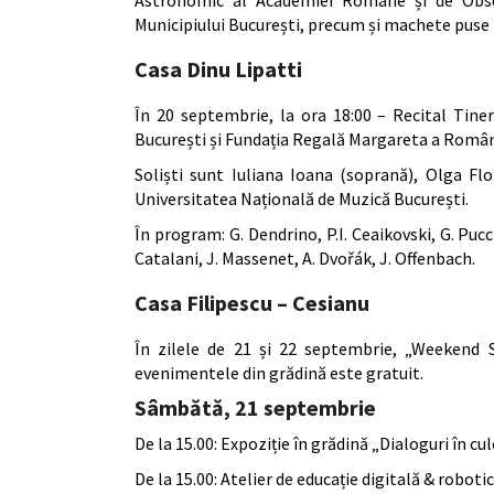
Municipiului București, precum și machete puse 
Casa Dinu Lipatti
În 20 septembrie, la ora 18:00 – Recital Tine
București și Fundația Regală Margareta a Românie
Soliști sunt Iuliana Ioana (soprană), Olga Fl
Universitatea Națională de Muzică București.
În program: G. Dendrino, P.I. Ceaikovski, G. Pucci
Catalani, J. Massenet, A. Dvořák, J. Offenbach.
Casa Filipescu – Cesianu
În zilele de 21 și 22 septembrie, „Weekend Se
evenimentele din grădină este gratuit.
Sâmbătă, 21 septembrie
De la 15.00: Expoziție în grădină „Dialoguri în culo
De la 15.00: Atelier de educație digitală & robot