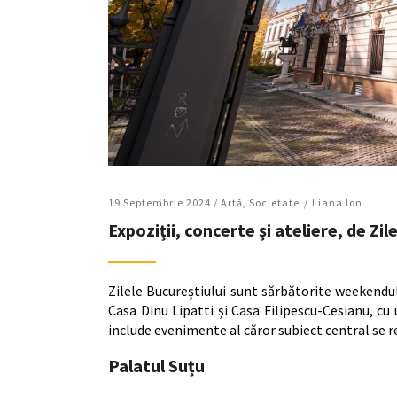
19 Septembrie 2024 /
Artǎ
,
Societate
Liana Ion
Expoziții, concerte și ateliere, de Zi
Zilele Bucureștiului sunt sărbătorite weekendul
Casa Dinu Lipatti și Casa Filipescu-Cesianu, cu
include evenimente al căror subiect central se ref
Palatul Suțu