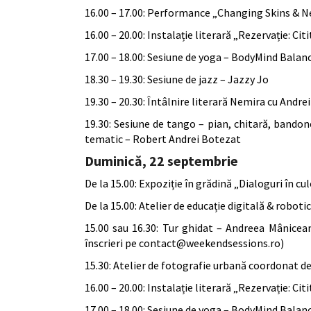
16.00 – 17.00: Performance „Changing Skins & N
16.00 – 20.00: Instalație literară „Rezervație: Ci
17.00 – 18.00: Sesiune de yoga – BodyMind Balan
18.30 – 19.30: Sesiune de jazz – Jazzy Jo
19.30 – 20.30: Întâlnire literară Nemira cu Andre
19.30: Sesiune de tango – pian, chitară, bando
tematic – Robert Andrei Botezat
Duminică, 22 septembrie
De la 15.00: Expoziție în grădină „Dialoguri în cul
De la 15.00: Atelier de educație digitală & robot
15.00 sau 16.30: Tur ghidat – Andreea Mânicean
înscrieri pe contact@weekendsessions.ro)
15.30: Atelier de fotografie urbană coordonat d
16.00 – 20.00: Instalație literară „Rezervație: Ci
17.00 – 18.00: Sesiune de yoga – BodyMind Balan