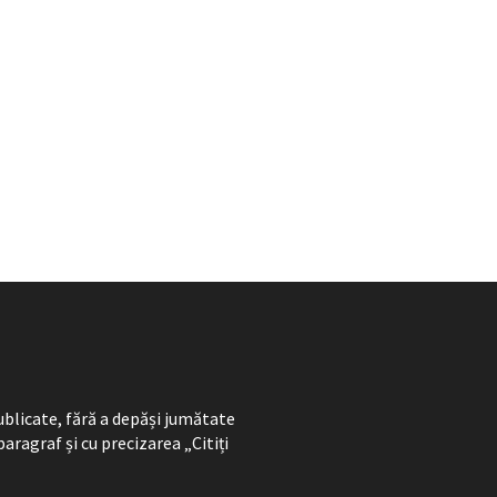
ublicate, fără a depăși jumătate
paragraf și cu precizarea „Citiți