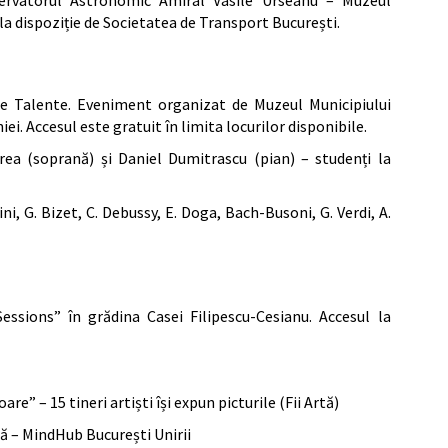
la dispoziție de Societatea de Transport București.
re Talente. Eveniment organizat de Muzeul Municipiului
i. Accesul este gratuit în limita locurilor disponibile.
orea (soprană) și Daniel Dumitrascu (pian) – studenți la
ni, G. Bizet, C. Debussy, E. Doga, Bach-Busoni, G. Verdi, A.
ssions” în grădina Casei Filipescu-Cesianu. Accesul la
are” – 15 tineri artiști își expun picturile (Fii Artă)
ică – MindHub București Unirii