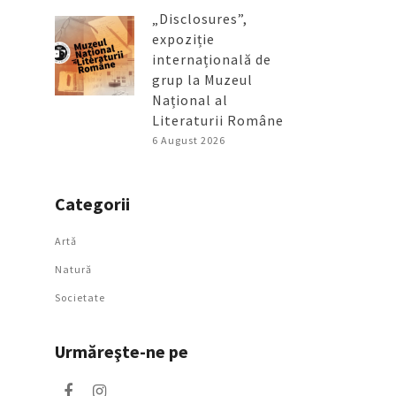
„Disclosures”,
expoziție
internațională de
grup la Muzeul
Național al
Literaturii Române
6 August 2026
Categorii
Artǎ
Natură
Societate
Urmăreşte-ne pe