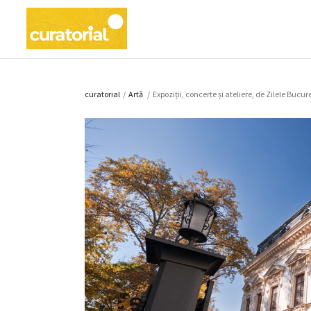
curatorial
/
Artǎ
/
Expoziții, concerte și ateliere, de Zilele Bucu