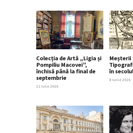
Colecția de Artă „Ligia și
Meșterii 
Pompiliu Macovei”,
Tipografi
închisă până la final de
în secolul
septembrie
8 Iunie 2026
21 Iulie 2026