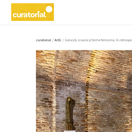
curatorial
/
Artǎ
/
Geneză, icoane și forme feminine, în retrospec