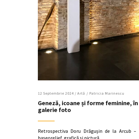
12 Septembrie 2024 /
Artǎ
Patricia Marinescu
Geneză, icoane și forme feminine, în
galerie foto
Retrospectiva Doru Drăgușin de la Arcub – 
baseorelief, grafică și pictură.