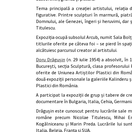
Tema principală a creației artistului, relația 
figurative. Printre sculpturi în marmură, piatr
Domnului, ale Genezei, îngeri și heruvimi, dar ș
Titulescu.
Expoziția ocupă subsolul Arcub, numit Sala Bolțil
titlurile oferite pe câteva foi – se pierd în sp
alcătuiesc parcursul creator al artistului.
Doru Drăgușin
(n. 29 iulie 1954) a absolvit, în
București, secția Sculptură, clasa profesorului 
oferite de Uniunea Artiștilor Plastici din Româ
două expoziții personale la galeriile Kalinderu ș
Plastici din România.
A participat la expoziții de grup și tabere de cr
documentare în Bulgaria, Italia, Cehia, Germania
Drăgușin este cunoscut pentru lucrările sale 
române precum Nicolae Titulescu, Mihai Em
Kogălniceanu și Marin Preda. Lucrările lui sunt
Italia, Belgia, Franța și SUA.