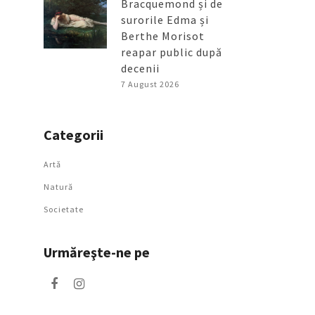
Bracquemond și de
surorile Edma și
Berthe Morisot
reapar public după
decenii
7 August 2026
Categorii
Artǎ
Natură
Societate
Urmăreşte-ne pe