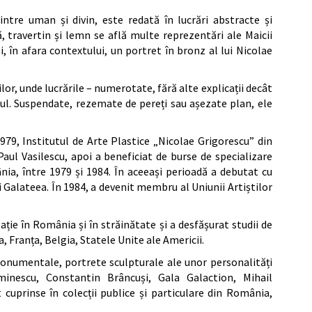
dintre uman și divin, este redată în lucrări abstracte și
ă, travertin și lemn se află multe reprezentări ale Maicii
i, în afara contextului, un portret în bronz al lui Nicolae
or, unde lucrările – numerotate, fără alte explicații decât
ațiul. Suspendate, rezemate de pereți sau așezate plan, ele
 1979, Institutul de Arte Plastice „Nicolae Grigorescu” din
Paul Vasilescu, apoi a beneficiat de burse de specializare
nia, între 1979 și 1984. În aceeași perioadă a debutat cu
i Galateea. În 1984, a devenit membru al Uniunii Artiștilor
eație în România și în străinătate și a desfășurat studii de
, Franța, Belgia, Statele Unite ale Americii.
monumentale, portrete sculpturale ale unor personalități
inescu, Constantin Brâncuși, Gala Galaction, Mihail
 cuprinse în colecții publice și particulare din România,