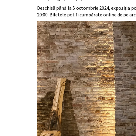
Deschisă până la 5 octombrie 2024, expoziția poa
20:00. Biletele pot fi cumpărate online de pe arcu