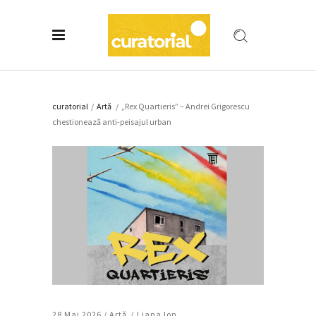
curatorial
/
Artǎ
/
„Rex Quartieris” – Andrei Grigorescu
chestionează anti-peisajul urban
28 Mai 2026 /
Artǎ
Liana Ion