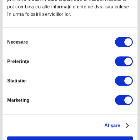
pot combina cu alte informații oferite de dvs. sau culese
6 August 2026
în urma folosirii serviciilor lor.
Selecția
Necesare
consimțământului
Articole recente
Preferinţe
Reinterpretare
contemporană a operei
lui Brâncuși, în expoziție
Statistici
de artă urbană la
Belgrad
Marketing
7 August 2026
Galeriile Uffizi din
Florența, renovare fără
Afişare
precedent
7 August 2026