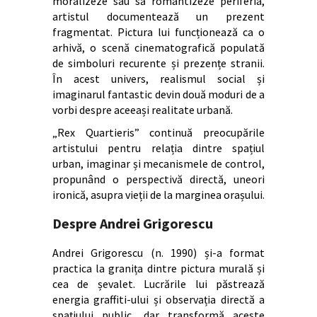
moralizeze sau să romantizeze periferia,
artistul documentează un prezent
fragmentat. Pictura lui funcționează ca o
arhivă, o scenă cinematografică populată
de simboluri recurente și prezențe stranii.
În acest univers, realismul social și
imaginarul fantastic devin două moduri de a
vorbi despre aceeași realitate urbană.
„Rex Quartieris” continuă preocupările
artistului pentru relația dintre spațiul
urban, imaginar și mecanismele de control,
propunând o perspectivă directă, uneori
ironică, asupra vieții de la marginea orașului.
Despre Andrei Grigorescu
Andrei Grigorescu (n. 1990) și-a format
practica la granița dintre pictura murală și
cea de șevalet. Lucrările lui păstrează
energia graffiti-ului și observația directă a
spațiului public, dar transformă aceste