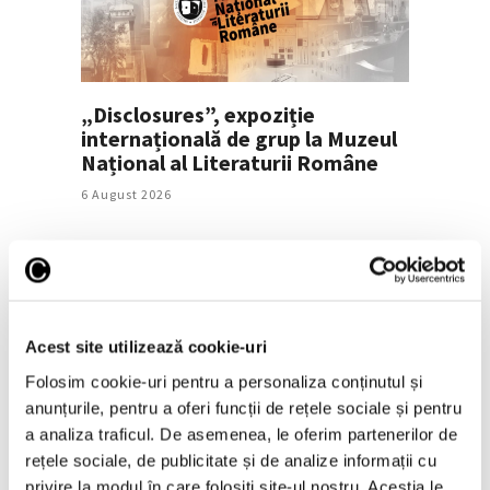
„Disclosures”, expoziție
internațională de grup la Muzeul
Național al Literaturii Române
6 August 2026
Acest site utilizează cookie-uri
Folosim cookie-uri pentru a personaliza conținutul și
anunțurile, pentru a oferi funcții de rețele sociale și pentru
a analiza traficul. De asemenea, le oferim partenerilor de
Salonul Soleil de l’Est, în galeriile
rețele sociale, de publicitate și de analize informații cu
de artă ale Academiei Române
privire la modul în care folosiți site-ul nostru. Aceștia le