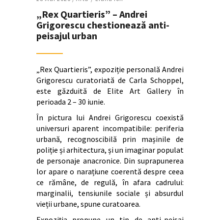
„Rex Quartieris” – Andrei
Grigorescu chestionează anti-
peisajul urban
„Rex Quartieris”, expoziție personală Andrei
Grigorescu curatoriată de Carla Schoppel,
este găzduită de Elite Art Gallery în
perioada 2 – 30 iunie.
În pictura lui Andrei Grigorescu coexistă
universuri aparent incompatibile: periferia
urbană, recognoscibilă prin mașinile de
poliție și arhitectura, și un imaginar populat
de personaje anacronice. Din suprapunerea
lor apare o narațiune coerentă despre ceea
ce rămâne, de regulă, în afara cadrului:
marginalii, tensiunile sociale și absurdul
vieții urbane, spune curatoarea.
Expoziția propune un tip de anti-peisaj