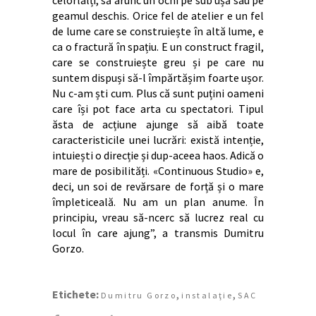
celorlalți, să arunc un ochi pe sub ușă sau pe
geamul deschis. Orice fel de atelier e un fel
de lume care se construiește în altă lume, e
ca o fractură în spațiu. E un construct fragil,
care se construiește greu și pe care nu
suntem dispuși să-l împărtășim foarte ușor.
Nu c-am ști cum. Plus că sunt puțini oameni
care își pot face arta cu spectatori. Tipul
ăsta de acțiune ajunge să aibă toate
caracteristicile unei lucrări: există intenție,
intuiești o direcție și dup-aceea haos. Adică o
mare de posibilități. «Continuous Studio» e,
deci, un soi de revărsare de forță și o mare
împleticeală. Nu am un plan anume. În
principiu, vreau să-ncerc să lucrez real cu
locul în care ajung”, a transmis Dumitru
Gorzo.
Etichete:
,
,
Dumitru Gorzo
instalaţie
SAC