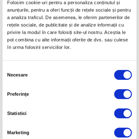
Folosim cookie-uri pentru a personaliza conținutul și
lui Brâncuși, în expoziție
anunțurile, pentru a oferi funcții de rețele sociale și pentru
de artă urbană la
a analiza traficul. De asemenea, le oferim partenerilor de
Belgrad
rețele sociale, de publicitate și de analize informații cu
7 August 2026
privire la modul în care folosiți site-ul nostru. Aceștia le
Galeriile Uffizi din
pot combina cu alte informații oferite de dvs. sau culese
Florența, renovare fără
în urma folosirii serviciilor lor.
precedent
7 August 2026
Selecția
Peisaje de Marie
Necesare
consimțământului
Bracquemond și de
surorile Edma și Berthe
Morisot reapar public
Preferinţe
după decenii
7 August 2026
Statistici
Categorii
Marketing