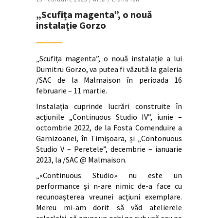
„Scufița magenta”, o nouă
instalație Gorzo
„Scufița magenta”, o nouă instalație a lui
Dumitru Gorzo, va putea fi văzută la galeria
/SAC de la Malmaison în perioada 16
februarie – 11 martie.
Instalația cuprinde lucrări construite în
acțiunile „Continuous Studio IV”, iunie –
octombrie 2022, de la Fosta Comenduire a
Garnizoanei, în Timișoara, și „Contonuous
Studio V – Peretele”, decembrie – ianuarie
2023, la /SAC @ Malmaison.
„«Continuous Studio» nu este un
performance și n-are nimic de-a face cu
recunoașterea vreunei acțiuni exemplare.
Mereu mi-am dorit să văd atelierele