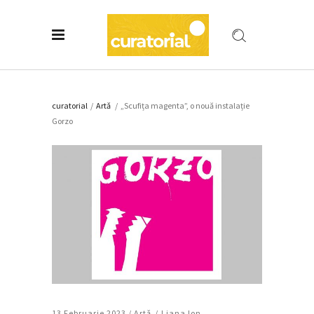
curatorial
/
Artǎ
/
„Scufița magenta”, o nouă instalație
Gorzo
13 Februarie 2023 /
Artǎ
Liana Ion