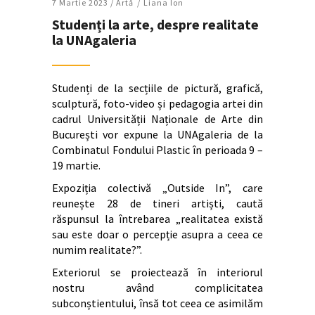
7 Martie 2023 /
Artǎ
Liana Ion
Studenți la arte, despre realitate
la UNAgaleria
Studenți de la secțiile de pictură, grafică,
sculptură, foto-video și pedagogia artei din
cadrul Universității Naționale de Arte din
București vor expune la UNAgaleria de la
Combinatul Fondului Plastic în perioada 9 –
19 martie.
Expoziția colectivă „Outside In”, care
reunește 28 de tineri artiști, caută
răspunsul la întrebarea „realitatea există
sau este doar o percepție asupra a ceea ce
numim realitate?”.
Exteriorul se proiectează în interiorul
nostru având complicitatea
subconștientului, însă tot ceea ce asimilăm