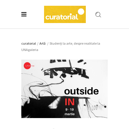
curatorial
/
Artǎ
/
Studenți la arte, despre realitate la
UNAgaleria