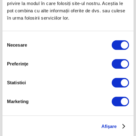
dialog între comunități
privire la modul în care folosiți site-ul nostru. Aceștia le
la Cluj-Napoca
pot combina cu alte informații oferite de dvs. sau culese
7 August 2026
în urma folosirii serviciilor lor.
Femei în artă – Laura
Knight, pictorița
Selecția
premierelor britanice
Necesare
consimțământului
7 August 2026
Preferinţe
Categorii
Statistici
Artǎ
Natură
Marketing
Societate
Urmăreşte-ne pe
Afişare