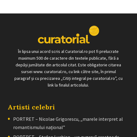
În lipsa unui acord scris al Curatorial.ro pot fi prelucrate
maximum 500 de caractere din textele publicate, fără a
depăși jumătate din articolul citat. Este obligatorie citarea
sursei www. curatorial.ro, cu link către site, în primul
paragraf și cu precizarea „Citiți integral pe curatorial.ro”, cu
link la finalul articolului.
Artisti celebri
PORTRET – Nicolae Grigorescu, „marele interpret al
romantismului naţional”
PORTRET – Ştefan Luchian, „un zugrav” creator de