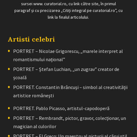
sursei www. curatorial.ro, cu link către site, în primul
paragraf și cu precizarea „Citiți integral pe curatorial.ro”, cu
link la finalul articolului.
Artisti celebri
PORTRET – Nicolae Grigorescu, „marele interpret al
romantismului naţional”
PORTRET – Ştefan Luchian, „un zugrav” creator de
școală
PORTRET. Constantin Brâncuşi – simbol al creativităţii
artistice româneşti
PORTRET. Pablo Picasso, artistul-capodoperă
PORTRET – Rembrandt, pictor, gravor, colecţionar, un
magician al culorilor
PORTRET – El Greco: Un maestru al picturii al cărui stil