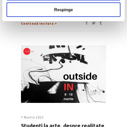
Combinatul Fondului Plastic. Expoziția
colectivă „outside In”, care reunește 28 de
Respinge
tineri artiști, caută răspunsul la
Continuă lectura >
7 Martie 2023
Studenți la arte, despre realitate