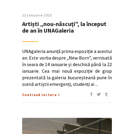
13 Ianuarie 2025
Artiști „nou-născuți”, la început
de an în UNAGaleria
UNAgaleria anunță prima expoziție a acestui
an. Este vorba despre „New Born”, vernisată
în seara de 14 ianuarie și deschisă până la 22
ianuarie. Cea mai nouă expoziție de grup
prezentată la galeria bucureșteană pune în
scenă artiștii emergenți, studenți ai
Continuă lectura >