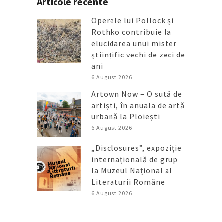
Articole recente
Operele lui Pollock și
Rothko contribuie la
elucidarea unui mister
științific vechi de zeci de
ani
6 August 2026
Artown Now – O sută de
artiști, în anuala de artă
urbană la Ploiești
6 August 2026
„Disclosures”, expoziție
internațională de grup
la Muzeul Național al
Literaturii Române
6 August 2026