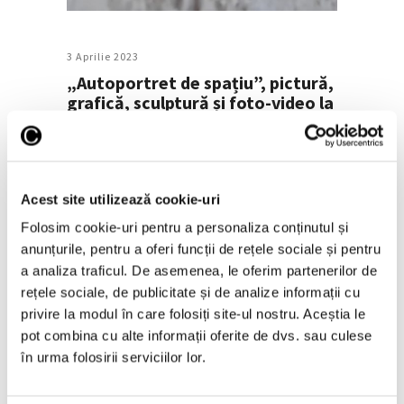
3 Aprilie 2023
„Autoportret de spațiu”, pictură,
grafică, sculptură și foto-video la
UNAgaleria
„Autoportret de spațiu”, cu lucrări de
Acest site utilizează cookie-uri
pictură, grafică, sculptură și foto-video ale
unor studenți de la Universitatea Națională
Folosim cookie-uri pentru a personaliza conținutul și
de Arte, va fi vernisată la UNAgaleria pe 6
anunțurile, pentru a oferi funcții de rețele sociale și pentru
aprilie, la ora 18:00. Expoziția, curatoriată
a analiza traficul. De asemenea, le oferim partenerilor de
de Olivia Ioan, reunește o selecție de lucrări
rețele sociale, de publicitate și de analize informații cu
privire la modul în care folosiți site-ul nostru. Aceștia le
pot combina cu alte informații oferite de dvs. sau culese
Continuă lectura >
în urma folosirii serviciilor lor.