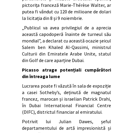
pictorița franceză Marie-Thérèse Walter, ar
putea fi vândut cu 120 de milioane de dolari
la licitația din 8 și 9 noiembrie.
„Publicul va avea privilegiul de a aprecia
această capodoperă înainte de turneul său
mondial”, a declarat cu această ocazie șeicul
Salem ben Khaled Al-Qassimi, ministrul
Culturii din Emiratele Arabe Unite, statul
din Golf de care aparține Dubai.
Picasso atrage potențiali cumpărători
din întreaga lume
Lucrarea poate fi văzută în sala de expoziție
a casei Sotheby’s, deținută de magnatul
francez, marocan și israelian Patrick Drahi,
în Dubai International Financial Centre
(DIFC), districtul financiar al emiratului.
Potrivit lui Julian Dawes, șeful
departamentului de artă impresionistă și