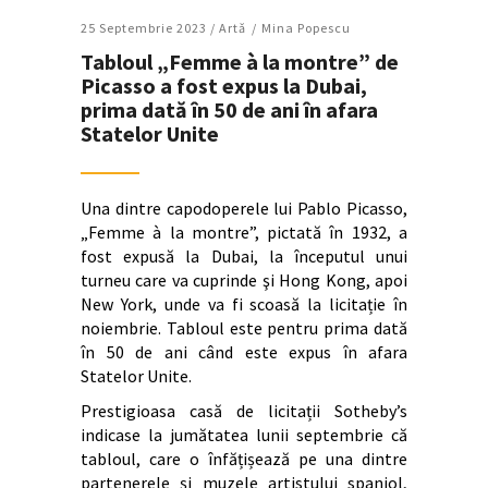
25 Septembrie 2023 /
Artǎ
Mina Popescu
Tabloul „Femme à la montre” de
Picasso a fost expus la Dubai,
prima dată în 50 de ani în afara
Statelor Unite
Una dintre capodoperele lui Pablo Picasso,
„Femme à la montre”, pictată în 1932, a
fost expusă la Dubai, la începutul unui
turneu care va cuprinde şi Hong Kong, apoi
New York, unde va fi scoasă la licitație în
noiembrie. Tabloul este pentru prima dată
în 50 de ani când este expus în afara
Statelor Unite.
Prestigioasa casă de licitații Sotheby’s
indicase la jumătatea lunii septembrie că
tabloul, care o înfățișează pe una dintre
partenerele și muzele artistului spaniol,