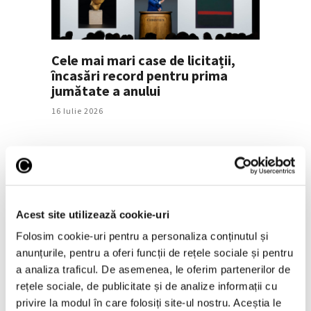
Cele mai mari case de licitații,
încasări record pentru prima
jumătate a anului
16 Iulie 2026
Acest site utilizează cookie-uri
Folosim cookie-uri pentru a personaliza conținutul și
anunțurile, pentru a oferi funcții de rețele sociale și pentru
a analiza traficul. De asemenea, le oferim partenerilor de
Picasso vândut la București
rețele sociale, de publicitate și de analize informații cu
privire la modul în care folosiți site-ul nostru. Aceștia le
16 Iulie 2026