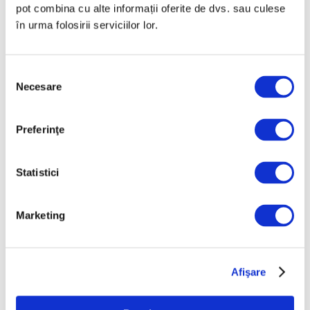
pot combina cu alte informații oferite de dvs. sau culese
în urma folosirii serviciilor lor.
Selecția
Necesare
consimțământului
Articole recente
Preferinţe
Reinterpretare
contemporană a operei
lui Brâncuși, în expoziție
Statistici
de artă urbană la
Belgrad
7 August 2026
Marketing
Galeriile Uffizi din
Florența, renovare fără
precedent
Afişare
7 August 2026