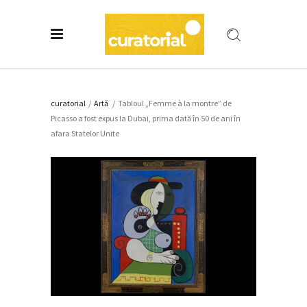
curatorial
/
Artǎ
/
Tabloul „Femme à la montre” de
Picasso a fost expus la Dubai, prima dată în 50 de ani în
afara Statelor Unite