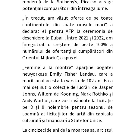
modernă de la Sotheby’s, Picasso atrage
potențiali cumpărători din întreaga lume.
„În trecut, am văzut oferte de pe toate
continentele, din toate orașele mari”, a
declarat el pentru AFP la ceremonia de
deschidere la Dubai. „Între 2021 și 2022, am
înregistrat o creștere de peste 100% a
numărului de ofertanți și cumpărători din
Orientul Mijlociu”, a spus el.
„Femme à la montre” aparține bogatei
newyorkeze Emily Fisher Landau, care a
murit anul acesta la vârsta de 102 ani. Ea a
mai deținut o colecție de lucrări de Jasper
Johns, Willem de Kooning, Mark Rothko și
Andy Warhol, care vor fi vândute la licitație
pe 8 și 9 noiembrie pentru sezonul de
toamnă al licitațiilor de artă din capitala
culturală și financiară a Statelor Unite.
La cincizeci de ani de la moartea sa, artistul