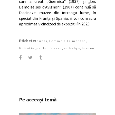
care a creat „Guernica” (1937) și „Les
Demoiselles d’Avignon” (1907) continuă să
fascineze: muzee din întreaga lume, în
special din Franța și Spania, îi vor consacra
aproximativ cincizeci de expoziții în 2023.
Etichete:
,
,
dubai
Femme a la montre
,
,
,
licitatie
pablo picasso
sothebys
turneu
Pe aceeași temă