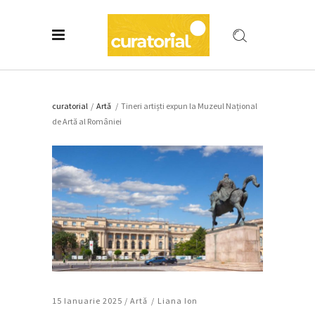
curatorial
/
Artǎ
/
Tineri artiști expun la Muzeul Național
de Artă al României
15 Ianuarie 2025 /
Artǎ
Liana Ion