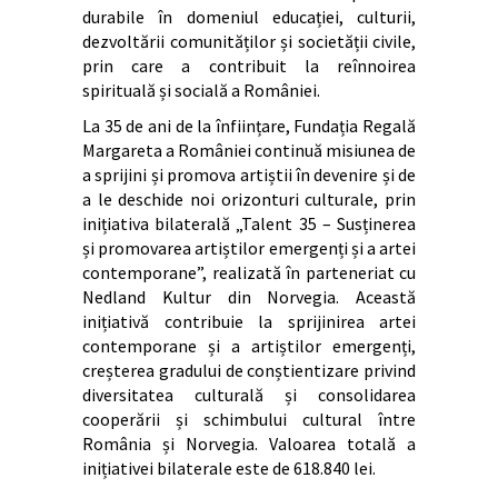
durabile în domeniul educației, culturii,
dezvoltării comunităților și societății civile,
prin care a contribuit la reînnoirea
spirituală și socială a României.
La 35 de ani de la înființare, Fundația Regală
Margareta a României continuă misiunea de
a sprijini și promova artiștii în devenire și de
a le deschide noi orizonturi culturale, prin
inițiativa bilaterală „Talent 35 – Susținerea
și promovarea artiștilor emergenți și a artei
contemporane”, realizată în parteneriat cu
Nedland Kultur din Norvegia. Această
inițiativă contribuie la sprijinirea artei
contemporane și a artiștilor emergenți,
creșterea gradului de conștientizare privind
diversitatea culturală și consolidarea
cooperării și schimbului cultural între
România și Norvegia. Valoarea totală a
inițiativei bilaterale este de 618.840 lei.