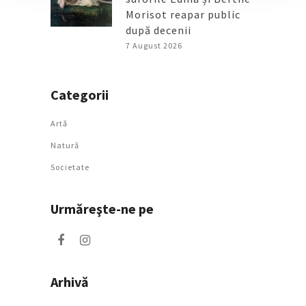
Morisot reapar public
după decenii
7 August 2026
Categorii
Artǎ
Natură
Societate
Urmăreşte-ne pe
Arhivă