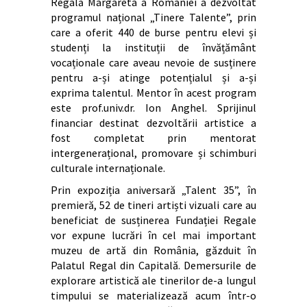
Regală Margareta a României a dezvoltat
programul național „Tinere Talente”, prin
care a oferit 440 de burse pentru elevi și
studenți la instituții de învățământ
vocaționale care aveau nevoie de susținere
pentru a-și atinge potențialul și a-și
exprima talentul. Mentor în acest program
este prof.univ.dr. Ion Anghel. Sprijinul
financiar destinat dezvoltării artistice a
fost completat prin mentorat
intergenerațional, promovare și schimburi
culturale internaționale.
Prin expoziția aniversară „Talent 35”, în
premieră, 52 de tineri artiști vizuali care au
beneficiat de susținerea Fundației Regale
vor expune lucrări în cel mai important
muzeu de artă din România, găzduit în
Palatul Regal din Capitală. Demersurile de
explorare artistică ale tinerilor de-a lungul
timpului se materializează acum într-o