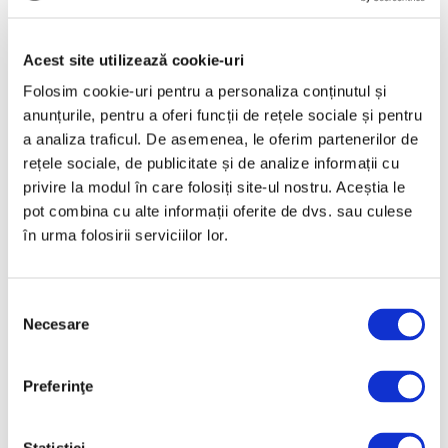
„Disclosures”, expoziție
internațională de grup la Muzeul
Acest site utilizează cookie-uri
Național al Literaturii Române
Folosim cookie-uri pentru a personaliza conținutul și
6 August 2026
anunțurile, pentru a oferi funcții de rețele sociale și pentru
a analiza traficul. De asemenea, le oferim partenerilor de
rețele sociale, de publicitate și de analize informații cu
privire la modul în care folosiți site-ul nostru. Aceștia le
pot combina cu alte informații oferite de dvs. sau culese
în urma folosirii serviciilor lor.
Selecția
Necesare
consimțământului
Salonul Soleil de l’Est, în galeriile
de artă ale Academiei Române
Preferinţe
6 August 2026