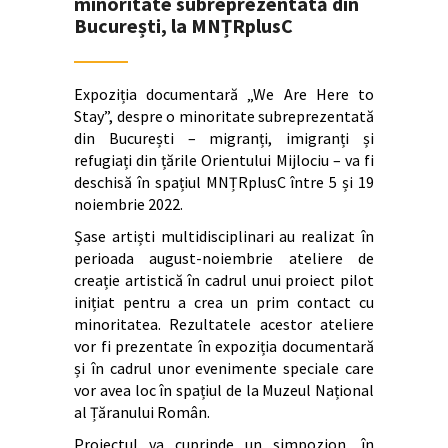
minoritate subreprezentată din
București, la MNȚRplusC
Expoziția documentară „We Are Here to
Stay”, despre o minoritate subreprezentată
din București – migranți, imigranți și
refugiați din țările Orientului Mijlociu – va fi
deschisă în spațiul MNȚRplusC între 5 și 19
noiembrie 2022.
Șase artiști multidisciplinari au realizat în
perioada august-noiembrie ateliere de
creație artistică în cadrul unui proiect pilot
inițiat pentru a crea un prim contact cu
minoritatea. Rezultatele acestor ateliere
vor fi prezentate în expoziția documentară
și în cadrul unor evenimente speciale care
vor avea loc în spațiul de la Muzeul Național
al Țăranului Român.
Proiectul va cuprinde un simpozion, în