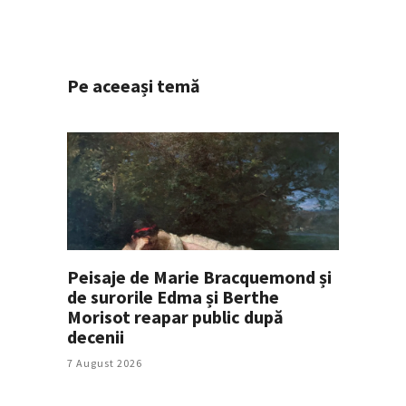
Pe aceeași temă
Peisaje de Marie Bracquemond și
de surorile Edma și Berthe
Morisot reapar public după
decenii
7 August 2026