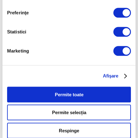
7 August 2026
Preferinţe
Galeriile Uffizi din
Florența, renovare fără
precedent
Statistici
7 August 2026
Peisaje de Marie
Marketing
Bracquemond și de
surorile Edma și Berthe
Morisot reapar public
Afişare
după decenii
7 August 2026
Permite toate
Categorii
Permite selecția
Artǎ
Natură
Respinge