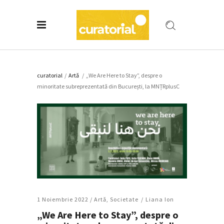
curatorial
/
Artǎ
/
„We Are Here to Stay”, despre o
minoritate subreprezentată din București, la MNȚRplusC
1 Noiembrie 2022 /
Artǎ
,
Societate
Liana Ion
„We Are Here to Stay”, despre o