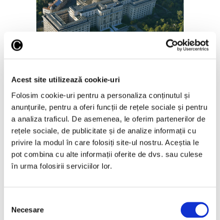
Salonul Soleil de l’Est, în galeriile
de artă ale Academiei Române
Acest site utilizează cookie-uri
6 August 2026
Folosim cookie-uri pentru a personaliza conținutul și
anunțurile, pentru a oferi funcții de rețele sociale și pentru
a analiza traficul. De asemenea, le oferim partenerilor de
rețele sociale, de publicitate și de analize informații cu
privire la modul în care folosiți site-ul nostru. Aceștia le
Articole recente
pot combina cu alte informații oferite de dvs. sau culese
în urma folosirii serviciilor lor.
Reinterpretare
contemporană a operei
lui Brâncuși, în expoziție
Selecția
de artă urbană la
Necesare
consimțământului
Belgrad