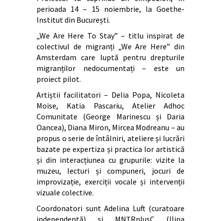
perioada 14 – 15 noiembrie, la Goethe-
Institut din București.
„We Are Here To Stay” – titlu inspirat de
colectivul de migranți „We Are Here” din
Amsterdam care luptă pentru drepturile
migranților nedocumentați – este un
proiect pilot.
Artiștii facilitatori – Delia Popa, Nicoleta
Moise, Katia Pascariu, Atelier Adhoc
Comunitate (George Marinescu și Daria
Oancea), Diana Miron, Mircea Modreanu – au
propus o serie de întâlniri, ateliere și lucrări
bazate pe expertiza și practica lor artistică
și din interacțiunea cu grupurile: vizite la
muzeu, lecturi și compuneri, jocuri de
improvizație, exerciții vocale și intervenții
vizuale colective.
Coordonatori sunt Adelina Luft (curatoare
independentă) și MNȚRplusC (Ilina