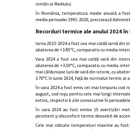
român al Mediului.
În România, temperatura medie anuală a fost 
media perioadei 1991-2020, precizează Administ
Recorduri termice ale anului 2024 î
Iarna 2023-2024 a fost cea mai caldă iarnă din i
abaterea de +3.85°C, comparativ cu media interv
Vara 2024 a fost cea mai caldă vară din inter
abaterea de +3.50°C, comparativ cu media interval
mai călduroase luni de vară din istorie, cu abater
3.70°C în iunie 2024, faţă de normalul termic al a
În vara 2024 a fost emis cel mai timpuriu cod roşu
august, cod roşu pentru cele mai lungi intervale 
extins, respectiv 6 zile consecutive în perioadele
În vara 2024 au fost emise 15 avertizări met
persitent şi disconfort termic deosebit de acce
Cele mai ridicate temperaturi maxime au fost: 3