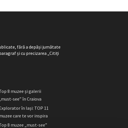
ublicate, fără a depăși jumătate
paragraf și cu precizarea „Citiți
Top 8 muzee și galerii
„must-see” în Craiova
Explorator în Iași: TOP 11
muzee care te vor inspira
Top 8 muzee „must-see”