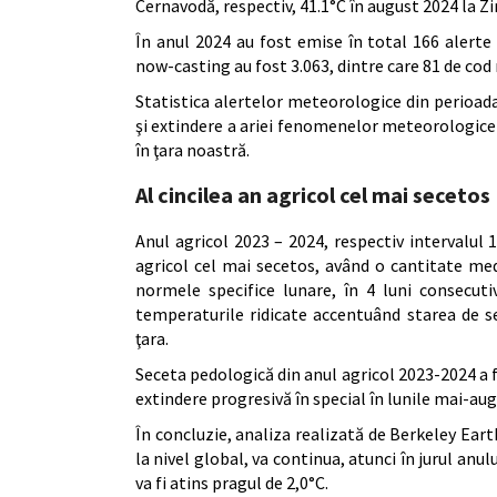
Cernavodă, respectiv, 41.1°C în august 2024 la Z
În anul 2024 au fost emise în total 166 alerte
now-casting au fost 3.063, dintre care 81 de cod 
Statistica alertelor meteorologice din perioada
şi extindere a ariei fenomenelor meteorologice
în ţara noastră.
Al cincilea an agricol cel mai secetos
Anul agricol 2023 – 2024, respectiv intervalul 
agricol cel mai secetos, având o cantitate medi
normele specifice lunare, în 4 luni consecutiv
temperaturile ridicate accentuând starea de s
ţara.
Seceta pedologică din anul agricol 2023-2024 a fo
extindere progresivă în special în lunile mai-au
În concluzie, analiza realizată de Berkeley Earth
la nivel global, va continua, atunci în jurul anulu
va fi atins pragul de 2,0°C.