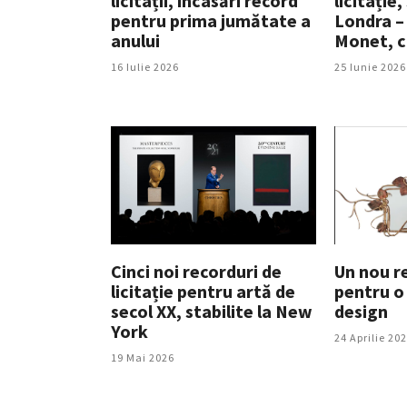
licitații, încasări record
licitație,
pentru prima jumătate a
Londra – 
anului
Monet, c
16 Iulie 2026
25 Iunie 2026
Cinci noi recorduri de
Un nou re
licitație pentru artă de
pentru o
secol XX, stabilite la New
design
York
24 Aprilie 20
19 Mai 2026