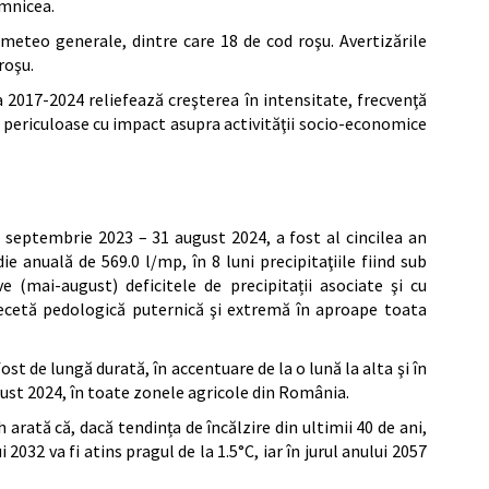
imnicea.
 meteo generale, dintre care 18 de cod roşu. Avertizările
roşu.
 2017-2024 reliefează creşterea în intensitate, frecvenţă
 periculoase cu impact asupra activităţii socio-economice
1 septembrie 2023 – 31 august 2024, a fost al cincilea an
e anuală de 569.0 l/mp, în 8 luni precipitaţiile fiind sub
e (mai-august) deficitele de precipitații asociate şi cu
ecetă pedologică puternică şi extremă în aproape toata
st de lungă durată, în accentuare de la o lună la alta şi în
gust 2024, în toate zonele agricole din România.
 arată că, dacă tendința de încălzire din ultimii 40 de ani,
i 2032 va fi atins pragul de la 1.5°C, iar în jurul anului 2057