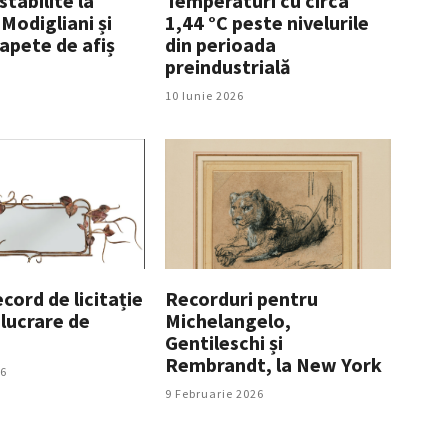
 stabilite la
Temperaturi cu circa
Modigliani și
1,44 °C peste nivelurile
apete de afiș
din perioada
preindustrială
10 Iunie 2026
cord de licitație
Recorduri pentru
 lucrare de
Michelangelo,
Gentileschi și
Rembrandt, la New York
26
9 Februarie 2026