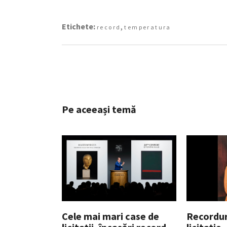
Etichete:
,
record
temperatura
Pe aceeași temă
Cele mai mari case de
Recordur