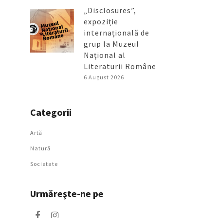
„Disclosures”,
expoziție
internațională de
grup la Muzeul
Național al
Literaturii Române
6 August 2026
Categorii
Artǎ
Natură
Societate
Urmăreşte-ne pe