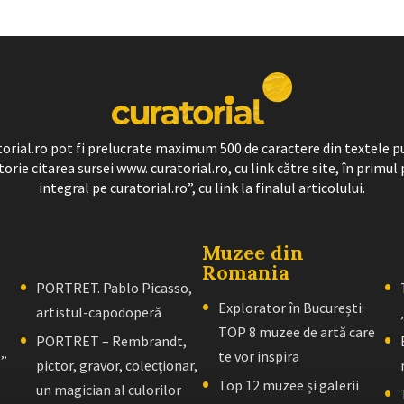
ratorial.ro pot fi prelucrate maximum 500 de caractere din textele p
torie citarea sursei www. curatorial.ro, cu link către site, în primul 
integral pe curatorial.ro”, cu link la finalul articolului.
Muzee din
Romania
PORTRET. Pablo Picasso,
Explorator în București:
artistul-capodoperă
TOP 8 muzee de artă care
PORTRET – Rembrandt,
te vor inspira
l”
pictor, gravor, colecţionar,
Top 12 muzee și galerii
un magician al culorilor