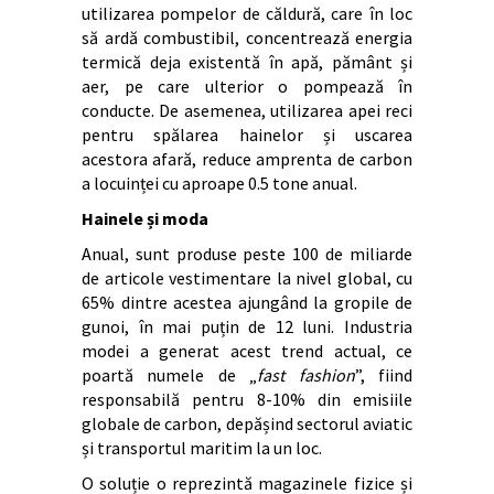
utilizarea pompelor de căldură, care în loc
să ardă combustibil, concentrează energia
termică deja existentă în apă, pământ și
aer, pe care ulterior o pompează în
conducte. De asemenea, utilizarea apei reci
pentru spălarea hainelor și uscarea
acestora afară, reduce amprenta de carbon
a locuinței cu aproape 0.5 tone anual.
Hainele și moda
Anual, sunt produse peste 100 de miliarde
de articole vestimentare la nivel global, cu
65% dintre acestea ajungând la gropile de
gunoi, în mai puțin de 12 luni. Industria
modei a generat acest trend actual, ce
poartă numele de „
fast fashion
”, fiind
responsabilă pentru 8-10% din emisiile
globale de carbon, depășind sectorul aviatic
și transportul maritim la un loc.
O soluție o reprezintă magazinele fizice și