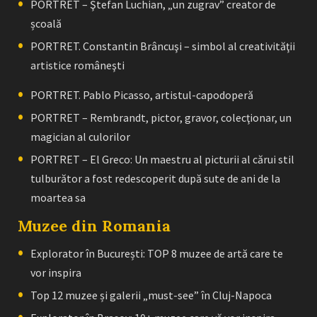
PORTRET – Ştefan Luchian, „un zugrav” creator de
școală
PORTRET. Constantin Brâncuşi – simbol al creativităţii
artistice româneşti
PORTRET. Pablo Picasso, artistul-capodoperă
PORTRET – Rembrandt, pictor, gravor, colecţionar, un
magician al culorilor
PORTRET – El Greco: Un maestru al picturii al cărui stil
tulburător a fost redescoperit după sute de ani de la
moartea sa
Muzee din Romania
Explorator în București: TOP 8 muzee de artă care te
vor inspira
Top 12 muzee și galerii „must-see” în Cluj-Napoca