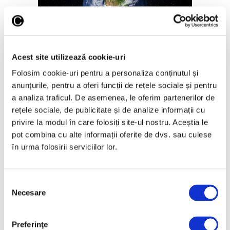
Ziua Pământului – Mai mult de
10.000 de evenimente, în
Acest site utilizează cookie-uri
întreaga lume
Folosim cookie-uri pentru a personaliza conținutul și
22 Aprilie 2026
anunțurile, pentru a oferi funcții de rețele sociale și pentru
a analiza traficul. De asemenea, le oferim partenerilor de
rețele sociale, de publicitate și de analize informații cu
privire la modul în care folosiți site-ul nostru. Aceștia le
pot combina cu alte informații oferite de dvs. sau culese
în urma folosirii serviciilor lor.
Selecția
Necesare
consimțământului
Carasuhat – 2.500 de hectare din
Delta Dunării riscă să dispară
Preferinţe
31 Ianuarie 2025