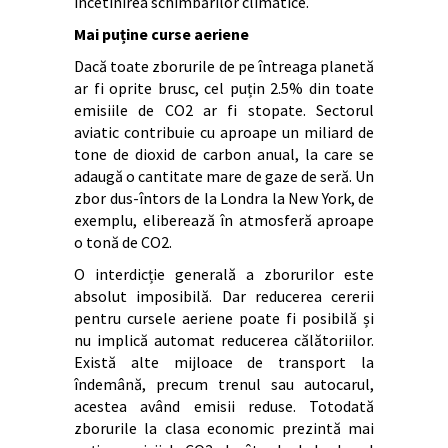
încetinirea schimbărilor climatice.
Mai puține curse aeriene
Dacă toate zborurile de pe întreaga planetă
ar fi oprite brusc, cel puțin 2.5% din toate
emisiile de CO2 ar fi stopate. Sectorul
aviatic contribuie cu aproape un miliard de
tone de dioxid de carbon anual, la care se
adaugă o cantitate mare de gaze de seră. Un
zbor dus-întors de la Londra la New York, de
exemplu, eliberează în atmosferă aproape
o tonă de CO2.
O interdicție generală a zborurilor este
absolut imposibilă. Dar reducerea cererii
pentru cursele aeriene poate fi posibilă și
nu implică automat reducerea călătoriilor.
Există alte mijloace de transport la
îndemână, precum trenul sau autocarul,
acestea având emisii reduse. Totodată
zborurile la clasa economic prezintă mai