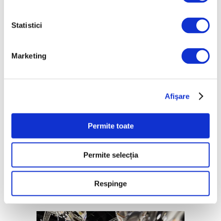
Statistici
Marketing
Afişare
Permite toate
Moduri în care poți ajuta planeta
individual
Permite selecția
7 Ianuarie 2025
Respinge