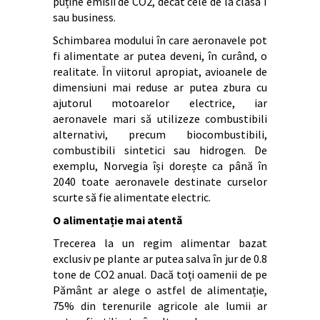
puține emisii de CO2, decât cele de la clasa I
sau business.
Schimbarea modului în care aeronavele pot
fi alimentate ar putea deveni, în curând, o
realitate. În viitorul apropiat, avioanele de
dimensiuni mai reduse ar putea zbura cu
ajutorul motoarelor electrice, iar
aeronavele mari să utilizeze combustibili
alternativi, precum biocombustibili,
combustibili sintetici sau hidrogen. De
exemplu, Norvegia își dorește ca până în
2040 toate aeronavele destinate curselor
scurte să fie alimentate electric.
O alimentație mai atentă
Trecerea la un regim alimentar bazat
exclusiv pe plante ar putea salva în jur de 0.8
tone de CO2 anual. Dacă toți oamenii de pe
Pământ ar alege o astfel de alimentație,
75% din terenurile agricole ale lumii ar