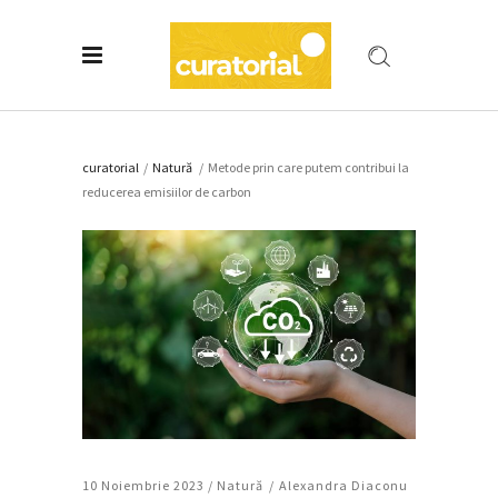
curatorial
/
Natură
/
Metode prin care putem contribui la
reducerea emisiilor de carbon
10 Noiembrie 2023 /
Natură
Alexandra Diaconu