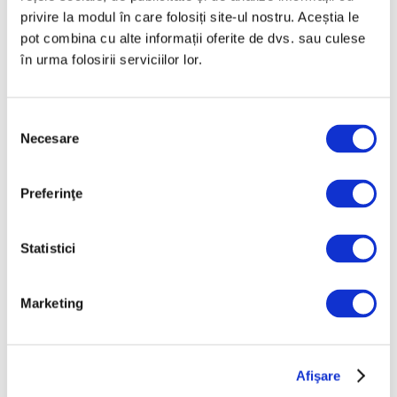
premierelor britanice
privire la modul în care folosiți site-ul nostru. Aceștia le
7 August 2026
pot combina cu alte informații oferite de dvs. sau culese
Operele lui Pollock și
în urma folosirii serviciilor lor.
Rothko contribuie la
elucidarea unui mister
științific vechi de zeci de
Selecția
ani
Necesare
consimțământului
6 August 2026
Preferinţe
Categorii
Statistici
Artǎ
Natură
Marketing
Societate
Urmăreşte-ne pe
Afişare