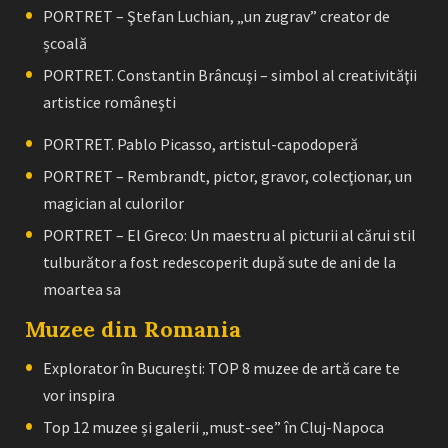
PORTRET – Ştefan Luchian, „un zugrav” creator de
școală
PORTRET. Constantin Brâncuşi – simbol al creativităţii
artistice româneşti
PORTRET. Pablo Picasso, artistul-capodoperă
PORTRET – Rembrandt, pictor, gravor, colecţionar, un
magician al culorilor
PORTRET – El Greco: Un maestru al picturii al cărui stil
tulburător a fost redescoperit după sute de ani de la
moartea sa
Muzee din Romania
Explorator în București: TOP 8 muzee de artă care te
vor inspira
Top 12 muzee și galerii „must-see” în Cluj-Napoca