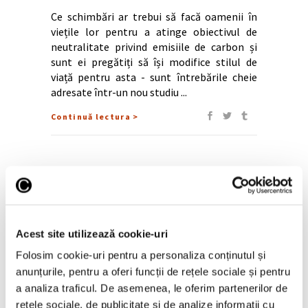
Ce schimbări ar trebui să facă oamenii în
viețile lor pentru a atinge obiectivul de
neutralitate privind emisiile de carbon și
sunt ei pregătiți să își modifice stilul de
viață pentru asta - sunt întrebările cheie
adresate într-un nou studiu
Continuă lectura >
Articole recente
Art Sympo Festival,
dialog între comunități
la Cluj-Napoca
Acest site utilizează cookie-uri
7 August 2026
Folosim cookie-uri pentru a personaliza conținutul și
anunțurile, pentru a oferi funcții de rețele sociale și pentru
Femei în artă – Laura
a analiza traficul. De asemenea, le oferim partenerilor de
Knight, pictorița
rețele sociale, de publicitate și de analize informații cu