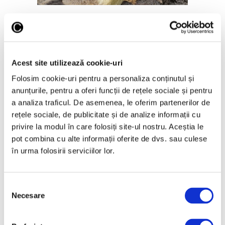
Așezare mayașă descoperită
intactă în sudul Mexicului
25 Iunie 2026
Acest site utilizează cookie-uri
Folosim cookie-uri pentru a personaliza conținutul și
anunțurile, pentru a oferi funcții de rețele sociale și pentru
a analiza traficul. De asemenea, le oferim partenerilor de
rețele sociale, de publicitate și de analize informații cu
Articole recente
privire la modul în care folosiți site-ul nostru. Aceștia le
Reinterpretare
pot combina cu alte informații oferite de dvs. sau culese
contemporană a operei
în urma folosirii serviciilor lor.
lui Brâncuși, în expoziție
de artă urbană la
Belgrad
Selecția
Necesare
7 August 2026
consimțământului
Galeriile Uffizi din
Florența, renovare fără