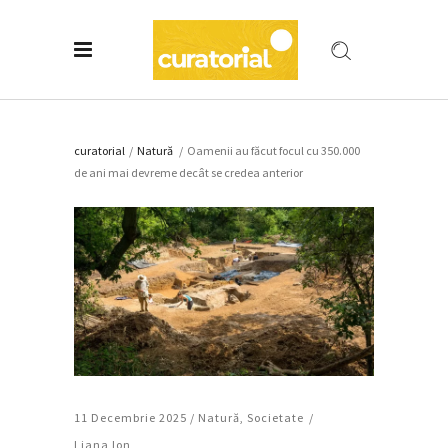
curatorial
/
Natură
/
Oamenii au făcut focul cu 350.000
de ani mai devreme decât se credea anterior
11 Decembrie 2025 /
Natură
,
Societate
Liana Ion