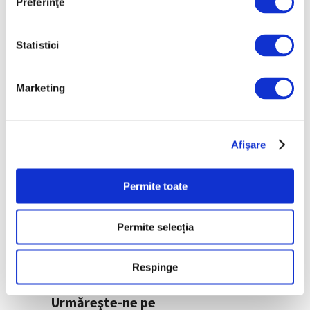
Preferinţe
precedent
7 August 2026
Statistici
Peisaje de Marie
Bracquemond și de
Marketing
surorile Edma și Berthe
Morisot reapar public
după decenii
7 August 2026
Afişare
Categorii
Permite toate
Artǎ
Permite selecția
Natură
Societate
Respinge
Urmăreşte-ne pe