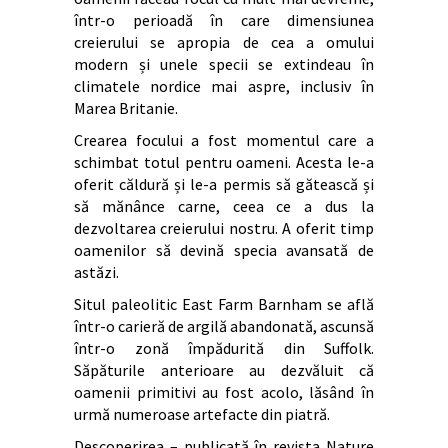
într-o perioadă în care dimensiunea
creierului se apropia de cea a omului
modern și unele specii se extindeau în
climatele nordice mai aspre, inclusiv în
Marea Britanie.
Crearea focului a fost momentul care a
schimbat totul pentru oameni. Acesta le-a
oferit căldură și le-a permis să gătească și
să mănânce carne, ceea ce a dus la
dezvoltarea creierului nostru. A oferit timp
oamenilor să devină specia avansată de
astăzi.
Situl paleolitic East Farm Barnham se află
într-o carieră de argilă abandonată, ascunsă
într-o zonă împădurită din Suffolk.
Săpăturile anterioare au dezvăluit că
oamenii primitivi au fost acolo, lăsând în
urmă numeroase artefacte din piatră.
Descoperirea – publicată în revista Nature