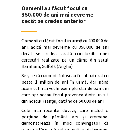
Oamenii au făcut focul cu
350.000 de ani mai devreme
decât se credea anterior
Oamenii au făcut focul în urmă cu 400.000 de
ani, adică mai devreme cu 350.000 de ani
decât se credea, arată concluziile unei
cercetări realizate pe un câmp din satul
Barnham, Suffolk (Anglia).
Se știe că oamenii foloseau focul natural cu
peste 1 milion de ani în urmă, dar până
acum cel mai vechi exemplu clar de oameni
care aprindeau focul provenea dintr-un sit
din nordul Franței, datând de 50.000 de ani.
Cele mai recente dovezi, care includ o
porțiune de pământ ars și cremene,
demonstrează în mod convingător că
oamenii făceau focul cu mult mai devreme,