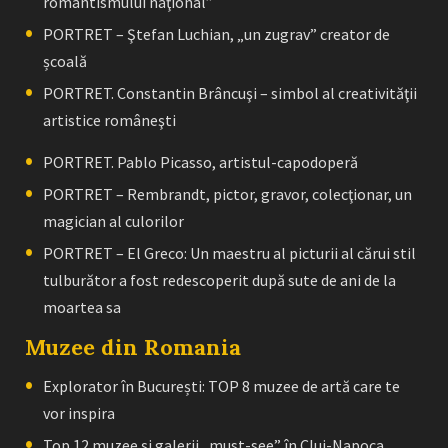
romantismului naţional”
PORTRET – Ştefan Luchian, „un zugrav” creator de
școală
PORTRET. Constantin Brâncuşi – simbol al creativităţii
artistice româneşti
PORTRET. Pablo Picasso, artistul-capodoperă
PORTRET – Rembrandt, pictor, gravor, colecţionar, un
magician al culorilor
PORTRET – El Greco: Un maestru al picturii al cărui stil
tulburător a fost redescoperit după sute de ani de la
moartea sa
Muzee din Romania
Explorator în București: TOP 8 muzee de artă care te
vor inspira
Top 12 muzee și galerii „must-see” în Cluj-Napoca