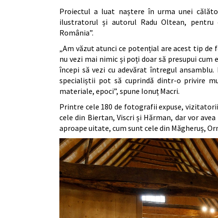
Proiectul a luat naștere în urma unei călăto
ilustratorul și autorul Radu Oltean, pentru c
România”.
„Am văzut atunci ce potențial are acest tip de fo
nu vezi mai nimic și poți doar să presupui cum e
începi să vezi cu adevărat întregul ansamblu. 
specialiștii pot să cuprindă dintr-o privire m
materiale, epoci”, spune Ionuț Macri.
Printre cele 180 de fotografii expuse, vizitator
cele din Biertan, Viscri și Hărman, dar vor av
aproape uitate, cum sunt cele din Măgheruș, Orm