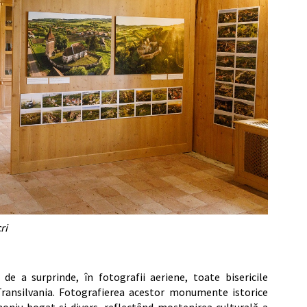
ri
 de a surprinde, în fotografii aeriene, toate bisericile
n Transilvania. Fotografierea acestor monumente istorice
moniu bogat și divers, reflectând moștenirea culturală a