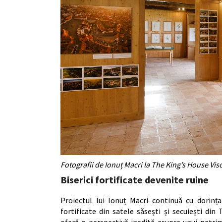
Fotografii de Ionuț Macri la The King’s House Visc
Biserici fortificate devenite ruine
Proiectul lui Ionuț Macri continuă cu dorința
fortificate din satele săsești și secuiești di
oferă o perspectivă inedită asupra unui patri