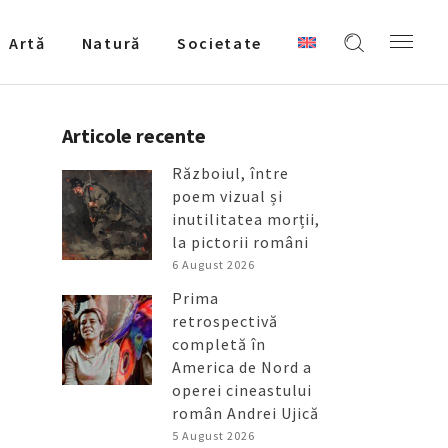
Artǎ
Natură
Societate
Articole recente
Războiul, între
poem vizual și
inutilitatea morții,
la pictorii români
6 August 2026
Prima
retrospectivă
completă în
America de Nord a
operei cineastului
român Andrei Ujică
5 August 2026