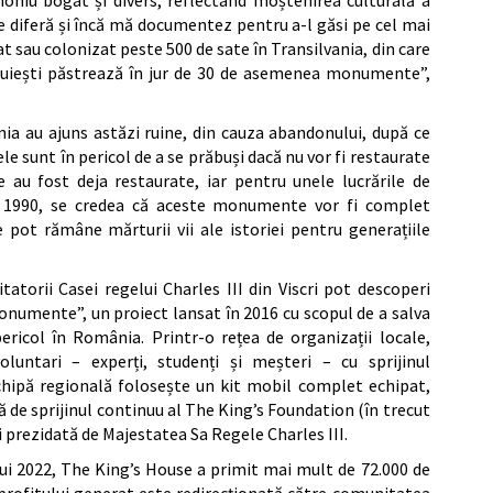
 diferă și încă mă documentez pentru a-l găsi pe cel mai
at sau colonizat peste 500 de sate în Transilvania, din care
secuiești păstrează în jur de 30 de asemenea monumente”,
ania au ajuns astăzi ruine, din cauza abandonului, după ce
le sunt în pericol de a se prăbuși dacă nu vor fi restaurate
re au fost deja restaurate, iar pentru unele lucrările de
pă 1990, se credea că aceste monumente vor fi complet
re pot rămâne mărturii vii ale istoriei pentru generațiile
atorii Casei regelui Charles III din Viscri pot descoperi
Monumente”, un proiect lansat în 2016 cu scopul de a salva
ericol în România. Printr-o rețea de organizații locale,
oluntari – experți, studenți și meșteri – cu sprijinul
 echipă regională folosește un kit mobil complet echipat,
ă de sprijinul continuu al The King’s Foundation (în trecut
 prezidată de Majestatea Sa Regele Charles III.
lui 2022, The King’s House a primit mai mult de 72.000 de
 profitului generat este redirecționată către comunitatea