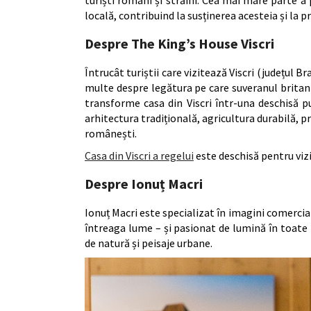
locală, contribuind la susținerea acesteia și la 
Despre The King’s House Viscri
Întrucât turiștii care vizitează Viscri (județul B
multe despre legătura pe care suveranul britani
transforme casa din Viscri într-una deschisă p
arhitectura tradițională, agricultura durabilă, pr
românești.
Casa din Viscri a regelui
este deschisă pentru vizi
Despre Ionuț Macri
Ionuț Macri este specializat în imagini comercial
întreaga lume – și pasionat de lumină în toate f
de natură și peisaje urbane.