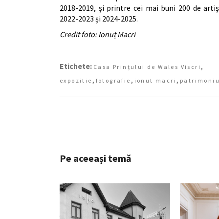
2018-2019, și printre cei mai buni 200 de arti
2022-2023 și 2024-2025.
Credit foto: Ionuț Macri
Etichete:
,
Casa Prințului de Wales Viscri
,
,
,
expozitie
fotografie
ionut macri
patrimoni
Pe aceeași temă