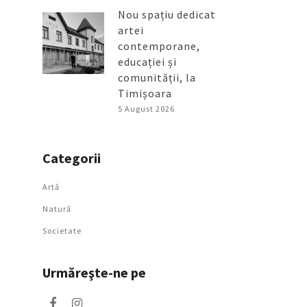
Nou spațiu dedicat
artei
contemporane,
educației și
comunității, la
Timișoara
5 August 2026
Categorii
Artǎ
Natură
Societate
Urmăreşte-ne pe