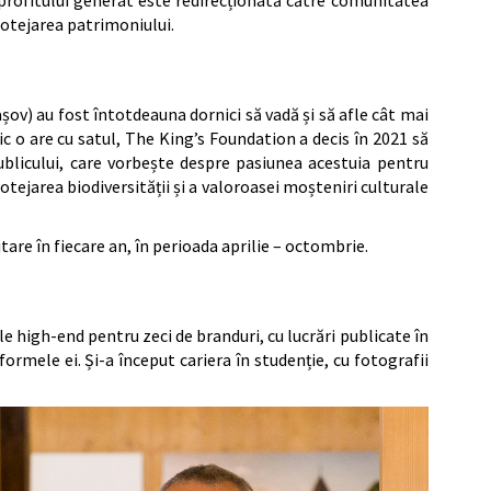
protejarea patrimoniului.
rașov) au fost întotdeauna dornici să vadă și să afle cât mai
c o are cu satul, The King’s Foundation a decis în 2021 să
ublicului, care vorbește despre pasiunea acestuia pentru
otejarea biodiversității și a valoroasei moșteniri culturale
tare în fiecare an, în perioada aprilie – octombrie.
e high-end pentru zeci de branduri, cu lucrări publicate în
ormele ei. Și-a început cariera în studenție, cu fotografii