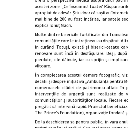
acestei zone. „Ce înseamnă toate? Răspunsurile
apropiat de adevăr. Știu doar că sașii au întemei
mai bine de 200 au fost întărite, iar satele 
explică Ionuț Macri.
Multe dintre bisericile fortificate din Transilv
comunitățile care le întrețineau au dispărut. Alte
în curând. Totuși, există și biserici-cetate ca
renovare sunt încă în desfășurare. Deși, du
pierdute, ele dăinuie, iar cu sprijin și implica
viitoare.
În completarea acestui demers fotografic, vizit
detalii și despre inițiativa „Ambulanța pentru 
numeroasele clădiri de patrimoniu aflate în p
intervențiile de urgență sunt realizate de v
comunităților și autorităților locale. Fiecare
pregătit să intervină rapid. Proiectul beneficiaz
The Prince’s Foundation), organizație fondată și
De la deschiderea sa pentru public, în vara anu
turiști români și străini. Cea mai mare parte a