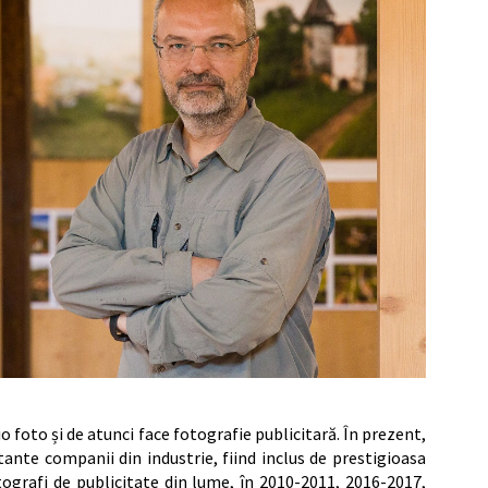
io foto și de atunci face fotografie publicitară. În prezent,
ante companii din industrie, fiind inclus de prestigioasa
tografi de publicitate din lume, în 2010-2011, 2016-2017,