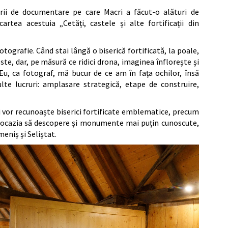
rii de documentare pe care Macri a făcut-o alături de
artea acestuia „Cetăți, castele și alte fortificații din
tografie. Când stai lângă o biserică fortificată, la poale,
ste, dar, pe măsură ce ridici drona, imaginea înflorește și
Eu, ca fotograf, mă bucur de ce am în fața ochilor, însă
ulte lucruri: amplasare strategică, etape de construire,
ii vor recunoaște biserici fortificate emblematice, precum
ea ocazia să descopere și monumente mai puțin cunoscute,
eniș și Seliștat.