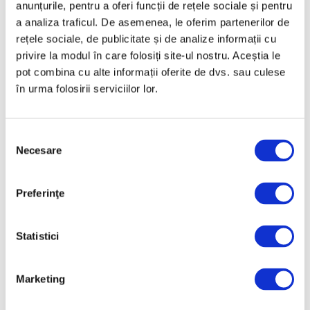
anunțurile, pentru a oferi funcții de rețele sociale și pentru
a analiza traficul. De asemenea, le oferim partenerilor de
rețele sociale, de publicitate și de analize informații cu
privire la modul în care folosiți site-ul nostru. Aceștia le
pot combina cu alte informații oferite de dvs. sau culese
Recomandările curatorial pentru
în urma folosirii serviciilor lor.
weekendul 7 – 9 august
7 August 2026
Selecția
Necesare
consimțământului
Preferinţe
Articole recente
Statistici
Kandinsky, Klee,
Malevici și Pavel
Marketing
Florensky, în dialog fără
precedent la Palazzo