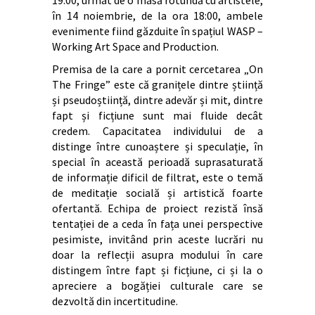
în 14 noiembrie, de la ora 18:00, ambele
evenimente fiind găzduite în spațiul WASP –
Working Art Space and Production.
Premisa de la care a pornit cercetarea „On
The Fringe” este că granițele dintre știință
și pseudoștiință, dintre adevăr și mit, dintre
fapt și ficțiune sunt mai fluide decât
credem. Capacitatea individului de a
distinge între cunoaștere și speculație, în
special în această perioadă suprasaturată
de informație dificil de filtrat, este o temă
de meditație socială și artistică foarte
ofertantă. Echipa de proiect rezistă însă
tentației de a ceda în fața unei perspective
pesimiste, invitând prin aceste lucrări nu
doar la reflecții asupra modului în care
distingem între fapt și ficțiune, ci și la o
apreciere a bogăției culturale care se
dezvoltă din incertitudine.