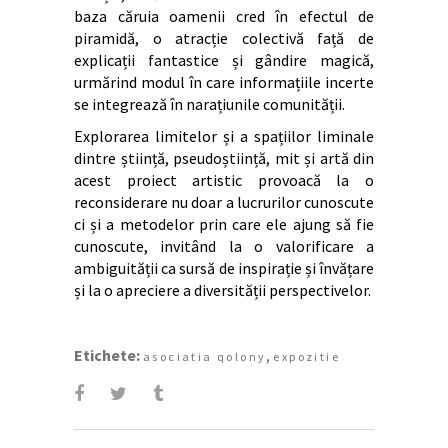
baza căruia oamenii cred în efectul de
piramidă, o atracție colectivă față de
explicații fantastice și gândire magică,
urmărind modul în care informațiile incerte
se integrează în narațiunile comunității.
Explorarea limitelor și a spațiilor liminale
dintre știință, pseudoștiință, mit și artă din
acest proiect artistic provoacă la o
reconsiderare nu doar a lucrurilor cunoscute
ci și a metodelor prin care ele ajung să fie
cunoscute, invitând la o valorificare a
ambiguității ca sursă de inspirație și învățare
și la o apreciere a diversității perspectivelor.
Etichete:
,
asociatia qolony
expozitie