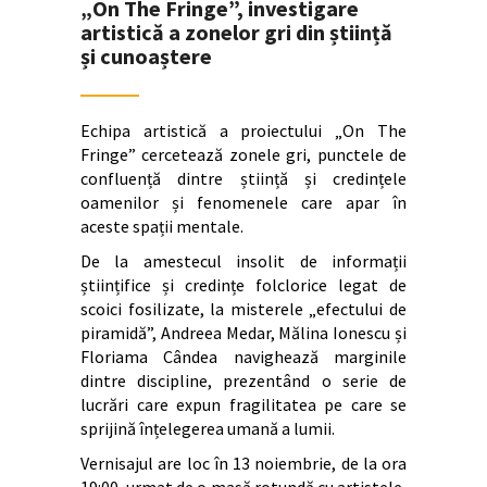
„On The Fringe”, investigare
artistică a zonelor gri din știință
și cunoaștere
Echipa artistică a proiectului „On The
Fringe” cercetează zonele gri, punctele de
confluență dintre știință și credințele
oamenilor și fenomenele care apar în
aceste spații mentale.
De la amestecul insolit de informații
științifice și credințe folclorice legat de
scoici fosilizate, la misterele „efectului de
piramidă”, Andreea Medar, Mălina Ionescu și
Floriama Cândea navighează marginile
dintre discipline, prezentând o serie de
lucrări care expun fragilitatea pe care se
sprijină înțelegerea umană a lumii.
Vernisajul are loc în 13 noiembrie, de la ora
19:00, urmat de o masă rotundă cu artistele,