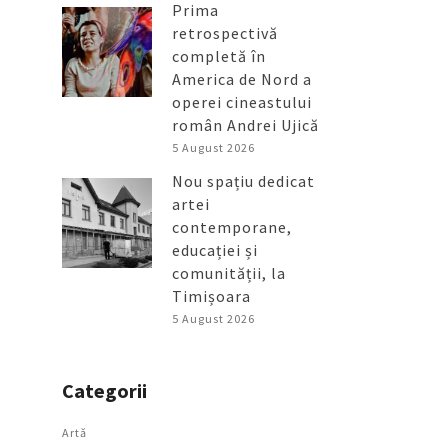
Prima
retrospectivă
completă în
America de Nord a
operei cineastului
român Andrei Ujică
5 August 2026
Nou spațiu dedicat
artei
contemporane,
educației și
comunității, la
Timișoara
5 August 2026
Categorii
Artǎ