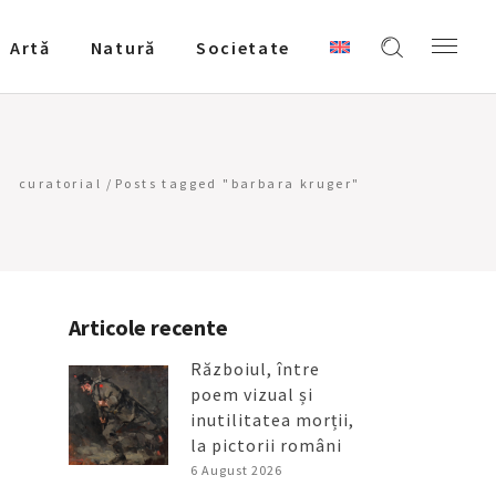
Artǎ
Natură
Societate
curatorial
/
Posts tagged "barbara kruger"
Articole recente
Războiul, între
poem vizual și
inutilitatea morții,
la pictorii români
6 August 2026