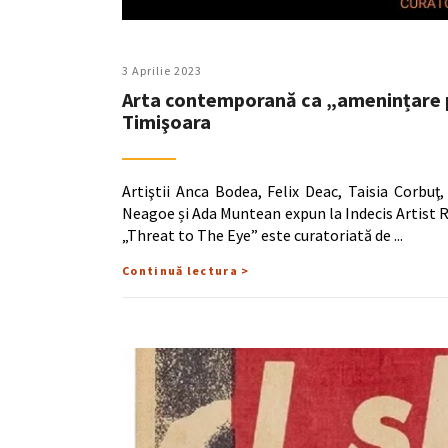
3 Aprilie 2023
Arta contemporană ca „amenințare pe
Timişoara
Artiştii Anca Bodea, Felix Deac, Taisia Corbu
Neagoe și Ada Muntean expun la Indecis Artist Ru
„Threat to The Eye” este curatoriată de
Continuă lectura >