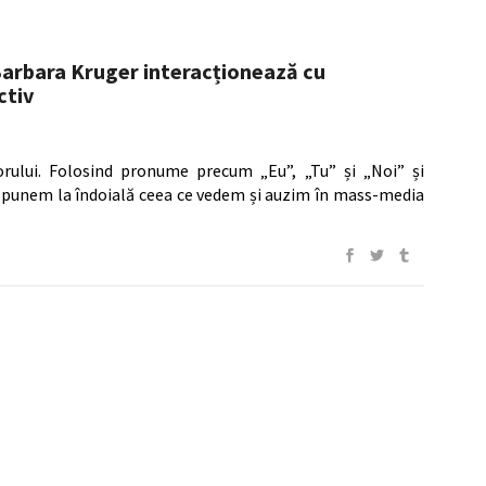
 Barbara Kruger interacționează cu
ctiv
orului. Folosind pronume precum „Eu”, „Tu” și „Noi” și
ă punem la îndoială ceea ce vedem și auzim în mass-media