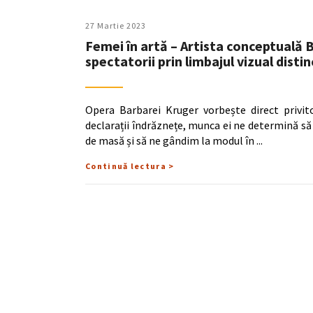
27 Martie 2023
Femei în artă – Artista conceptuală
spectatorii prin limbajul vizual distin
Opera Barbarei Kruger vorbește direct privit
declarații îndrăznețe, munca ei ne determină s
de masă și să ne gândim la modul în
Continuă lectura >