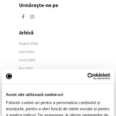
Urmăreşte-ne pe
Arhivă
August 2026
Iulie 2026
Iunie 2026
Mai 2026
Aprilie 2026
Martie 2026
Februarie 2026
Acest site utilizează cookie-uri
Ianuarie 2026
Folosim cookie-uri pentru a personaliza conținutul și
anunțurile, pentru a oferi funcții de rețele sociale și pentru
Decembrie 2025
a analiza traficul. De asemenea, le oferim partenerilor de