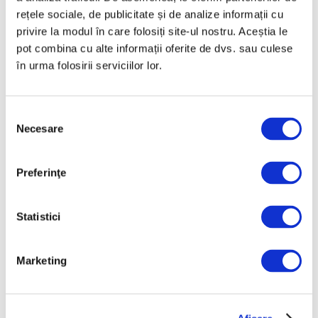
Noiembrie 2025
rețele sociale, de publicitate și de analize informații cu
Octombrie 2025
privire la modul în care folosiți site-ul nostru. Aceștia le
pot combina cu alte informații oferite de dvs. sau culese
Septembrie 2025
în urma folosirii serviciilor lor.
August 2025
Iulie 2025
Selecția
Iunie 2025
Necesare
consimțământului
Mai 2025
Aprilie 2025
Preferinţe
Martie 2025
Februarie 2025
Statistici
Ianuarie 2025
Decembrie 2024
Marketing
Noiembrie 2024
Octombrie 2024