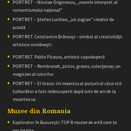
PORTRET – Nicolae Grigorescu, „marele interpret al
romantismului naţional”
PORTRET – Ştefan Luchian, „un zugrav” creator de
școală
PORTRET. Constantin Brâncuşi – simbol al creativităţii
artistice româneşti
PORTRET. Pablo Picasso, artistul-capodoperă
PORTRET – Rembrandt, pictor, gravor, colecţionar, un
magician al culorilor
PORTRET – El Greco: Un maestru al picturii al cărui stil
tulburător a fost redescoperit după sute de ani de la
moartea sa
Muzee din Romania
Explorator în București: TOP 8 muzee de artă care te
vor inspira