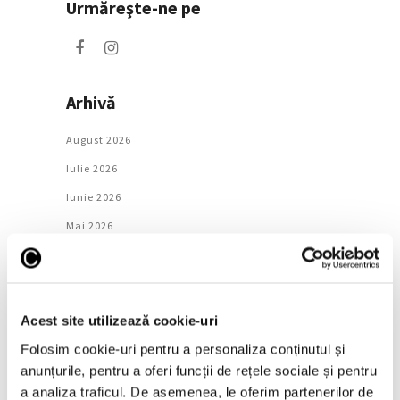
Urmăreşte-ne pe
Arhivă
August 2026
Iulie 2026
Iunie 2026
Mai 2026
Aprilie 2026
Martie 2026
Februarie 2026
Acest site utilizează cookie-uri
Ianuarie 2026
Folosim cookie-uri pentru a personaliza conținutul și
Decembrie 2025
anunțurile, pentru a oferi funcții de rețele sociale și pentru
a analiza traficul. De asemenea, le oferim partenerilor de
Noiembrie 2025