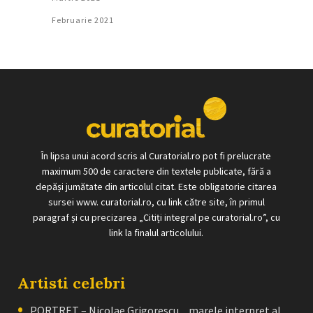
Februarie 2021
În lipsa unui acord scris al Curatorial.ro pot fi prelucrate
maximum 500 de caractere din textele publicate, fără a
depăși jumătate din articolul citat. Este obligatorie citarea
sursei www. curatorial.ro, cu link către site, în primul
paragraf și cu precizarea „Citiți integral pe curatorial.ro”, cu
link la finalul articolului.
Artisti celebri
PORTRET – Nicolae Grigorescu, „marele interpret al