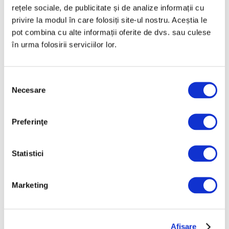
rețele sociale, de publicitate și de analize informații cu
Octombrie 2025
privire la modul în care folosiți site-ul nostru. Aceștia le
Septembrie 2025
pot combina cu alte informații oferite de dvs. sau culese
în urma folosirii serviciilor lor.
August 2025
Iulie 2025
Selecția
Iunie 2025
Necesare
consimțământului
Mai 2025
Aprilie 2025
Preferinţe
Martie 2025
Februarie 2025
Statistici
Ianuarie 2025
Decembrie 2024
Marketing
Noiembrie 2024
Octombrie 2024
Afişare
Septembrie 2024