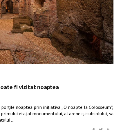
oate fi vizitat noaptea
 porțile noaptea prin inițiativa „O noapte la Colosseum”,
 primului etaj al monumentului, al arenei și subsolului, va
ntului