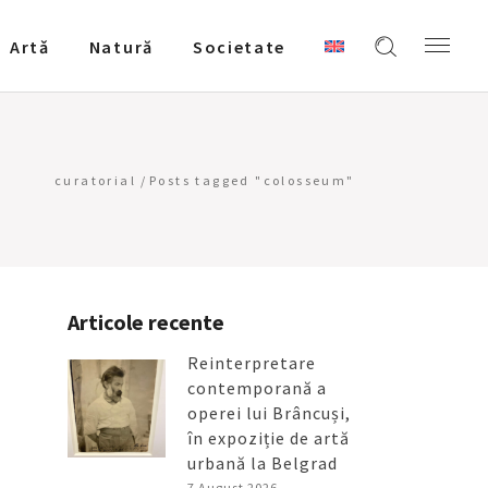
Artǎ
Natură
Societate
curatorial
/
Posts tagged "colosseum"
Articole recente
Reinterpretare
contemporană a
operei lui Brâncuși,
în expoziție de artă
urbană la Belgrad
7 August 2026