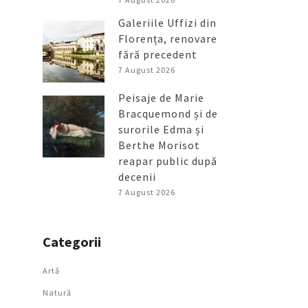
Galeriile Uffizi din
Florența, renovare
fără precedent
7 August 2026
Peisaje de Marie
Bracquemond și de
surorile Edma și
Berthe Morisot
reapar public după
decenii
7 August 2026
Categorii
Artǎ
Natură