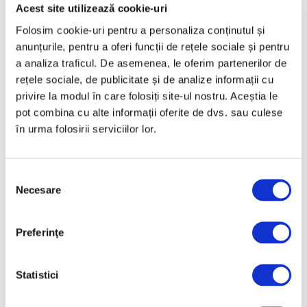
Martie 2025
Acest site utilizează cookie-uri
Februarie 2025
Folosim cookie-uri pentru a personaliza conținutul și
anunțurile, pentru a oferi funcții de rețele sociale și pentru
Ianuarie 2025
a analiza traficul. De asemenea, le oferim partenerilor de
Decembrie 2024
rețele sociale, de publicitate și de analize informații cu
Noiembrie 2024
privire la modul în care folosiți site-ul nostru. Aceștia le
pot combina cu alte informații oferite de dvs. sau culese
Octombrie 2024
în urma folosirii serviciilor lor.
Septembrie 2024
August 2024
Selecția
Iulie 2024
Necesare
consimțământului
Iunie 2024
Mai 2024
Preferinţe
Aprilie 2024
Martie 2024
Statistici
Februarie 2024