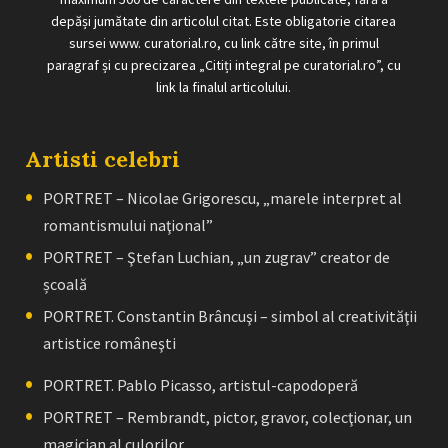
depăși jumătate din articolul citat. Este obligatorie citarea
sursei www. curatorial.ro, cu link către site, în primul
paragraf și cu precizarea „Citiți integral pe curatorial.ro”, cu
link la finalul articolului.
Artisti celebri
PORTRET – Nicolae Grigorescu, „marele interpret al
romantismului naţional”
PORTRET – Ştefan Luchian, „un zugrav” creator de
școală
PORTRET. Constantin Brâncuşi – simbol al creativităţii
artistice româneşti
PORTRET. Pablo Picasso, artistul-capodoperă
PORTRET – Rembrandt, pictor, gravor, colecţionar, un
magician al culorilor