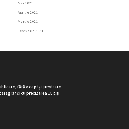
Mai 2021
Aprilie 2021
Martie 2021
Februarie 2021
ublicate, fără a depăși jumătate
paragraf și cu precizarea „Citiți