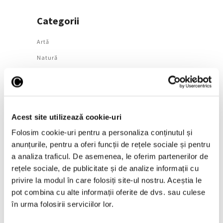
Categorii
Artǎ
Natură
Societate
Urmăreşte-ne pe
Acest site utilizează cookie-uri
Folosim cookie-uri pentru a personaliza conținutul și
anunțurile, pentru a oferi funcții de rețele sociale și pentru
Arhivă
a analiza traficul. De asemenea, le oferim partenerilor de
rețele sociale, de publicitate și de analize informații cu
August 2026
privire la modul în care folosiți site-ul nostru. Aceștia le
pot combina cu alte informații oferite de dvs. sau culese
Iulie 2026
în urma folosirii serviciilor lor.
Iunie 2026