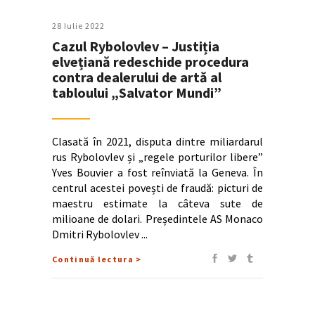
28 Iulie 2022
Cazul Rybolovlev – Justiția
elvețiană redeschide procedura
contra dealerului de artă al
tabloului „Salvator Mundi”
Clasată în 2021, disputa dintre miliardarul
rus Rybolovlev și „regele porturilor libere”
Yves Bouvier a fost reînviată la Geneva. În
centrul acestei povești de fraudă: picturi de
maestru estimate la câteva sute de
milioane de dolari. Președintele AS Monaco
Dmitri Rybolovlev
Continuă lectura >