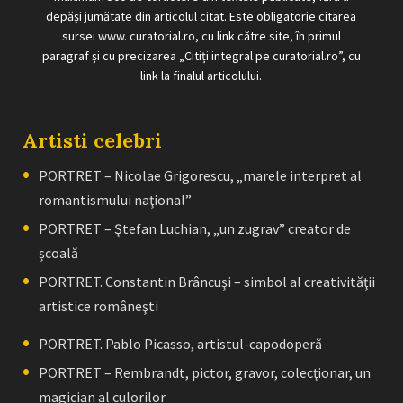
depăși jumătate din articolul citat. Este obligatorie citarea
sursei www. curatorial.ro, cu link către site, în primul
paragraf și cu precizarea „Citiți integral pe curatorial.ro”, cu
link la finalul articolului.
Artisti celebri
PORTRET – Nicolae Grigorescu, „marele interpret al
romantismului naţional”
PORTRET – Ştefan Luchian, „un zugrav” creator de
școală
PORTRET. Constantin Brâncuşi – simbol al creativităţii
artistice româneşti
PORTRET. Pablo Picasso, artistul-capodoperă
PORTRET – Rembrandt, pictor, gravor, colecţionar, un
magician al culorilor