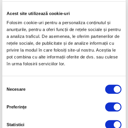
Mai 2025
Aprilie 2025
Acest site utilizează cookie-uri
Martie 2025
Folosim cookie-uri pentru a personaliza conținutul și
anunțurile, pentru a oferi funcții de rețele sociale și pentru
Februarie 2025
a analiza traficul. De asemenea, le oferim partenerilor de
Ianuarie 2025
rețele sociale, de publicitate și de analize informații cu
Decembrie 2024
privire la modul în care folosiți site-ul nostru. Aceștia le
pot combina cu alte informații oferite de dvs. sau culese
Noiembrie 2024
în urma folosirii serviciilor lor.
Octombrie 2024
Septembrie 2024
Selecția
August 2024
Necesare
consimțământului
Iulie 2024
Iunie 2024
Preferinţe
Mai 2024
Aprilie 2024
Statistici