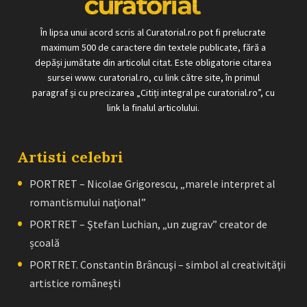
În lipsa unui acord scris al Curatorial.ro pot fi prelucrate
maximum 500 de caractere din textele publicate, fără a
depăși jumătate din articolul citat. Este obligatorie citarea
sursei www. curatorial.ro, cu link către site, în primul
paragraf și cu precizarea „Citiți integral pe curatorial.ro”, cu
link la finalul articolului.
Artisti celebri
PORTRET – Nicolae Grigorescu, „marele interpret al
romantismului naţional”
PORTRET – Ştefan Luchian, „un zugrav” creator de
școală
PORTRET. Constantin Brâncuşi – simbol al creativităţii
artistice româneşti