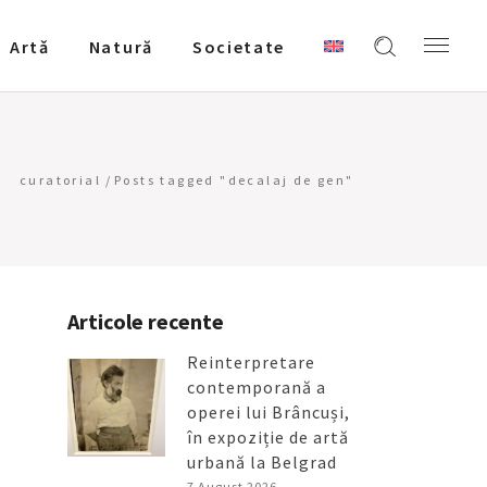
Artǎ
Natură
Societate
curatorial
/
Posts tagged "decalaj de gen"
Articole recente
Reinterpretare
contemporană a
operei lui Brâncuși,
în expoziție de artă
urbană la Belgrad
7 August 2026