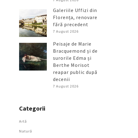
Galeriile Uffizi din
Florența, renovare
fără precedent
7 August 2026
Peisaje de Marie
Bracquemond și de
surorile Edma și
Berthe Morisot
reapar public după
decenii
7 August 2026
Categorii
Artǎ
Natură