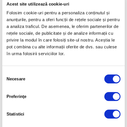
Martie 2025
Acest site utilizează cookie-uri
Februarie 2025
Folosim cookie-uri pentru a personaliza conținutul și
anunțurile, pentru a oferi funcții de rețele sociale și pentru
Ianuarie 2025
a analiza traficul. De asemenea, le oferim partenerilor de
Decembrie 2024
rețele sociale, de publicitate și de analize informații cu
Noiembrie 2024
privire la modul în care folosiți site-ul nostru. Aceștia le
pot combina cu alte informații oferite de dvs. sau culese
Octombrie 2024
în urma folosirii serviciilor lor.
Septembrie 2024
August 2024
Selecția
Iulie 2024
Necesare
consimțământului
Iunie 2024
Mai 2024
Preferinţe
Aprilie 2024
Martie 2024
Statistici
Februarie 2024