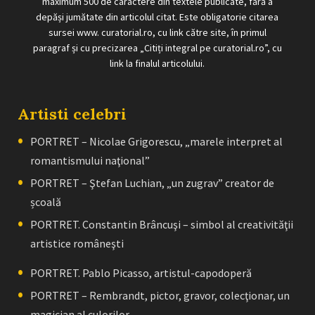
maximum 500 de caractere din textele publicate, fără a
depăși jumătate din articolul citat. Este obligatorie citarea
sursei www. curatorial.ro, cu link către site, în primul
paragraf și cu precizarea „Citiți integral pe curatorial.ro”, cu
link la finalul articolului.
Artisti celebri
PORTRET – Nicolae Grigorescu, „marele interpret al
romantismului naţional”
PORTRET – Ştefan Luchian, „un zugrav” creator de
școală
PORTRET. Constantin Brâncuşi – simbol al creativităţii
artistice româneşti
PORTRET. Pablo Picasso, artistul-capodoperă
PORTRET – Rembrandt, pictor, gravor, colecţionar, un
magician al culorilor