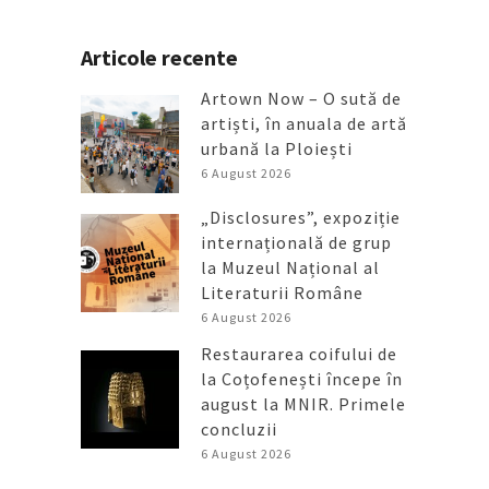
Articole recente
Artown Now – O sută de
artiști, în anuala de artă
urbană la Ploiești
6 August 2026
„Disclosures”, expoziție
internațională de grup
la Muzeul Național al
Literaturii Române
6 August 2026
Restaurarea coifului de
la Coțofenești începe în
august la MNIR. Primele
concluzii
6 August 2026