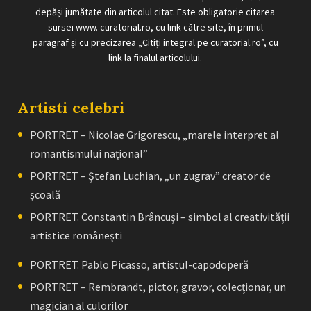
depăși jumătate din articolul citat. Este obligatorie citarea
sursei www. curatorial.ro, cu link către site, în primul
paragraf și cu precizarea „Citiți integral pe curatorial.ro”, cu
link la finalul articolului.
Artisti celebri
PORTRET – Nicolae Grigorescu, „marele interpret al
romantismului naţional”
PORTRET – Ştefan Luchian, „un zugrav” creator de
școală
PORTRET. Constantin Brâncuşi – simbol al creativităţii
artistice româneşti
PORTRET. Pablo Picasso, artistul-capodoperă
PORTRET – Rembrandt, pictor, gravor, colecţionar, un
magician al culorilor