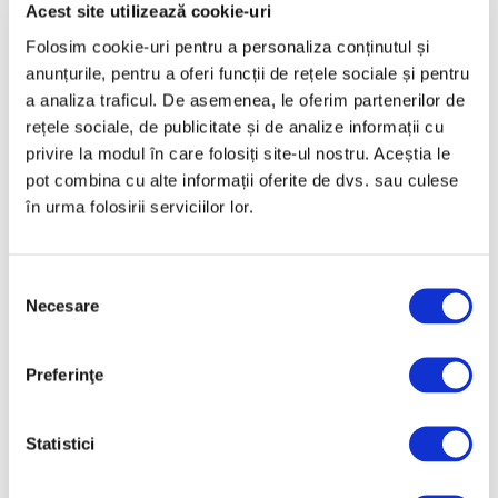
Martie 2025
Acest site utilizează cookie-uri
Februarie 2025
Folosim cookie-uri pentru a personaliza conținutul și
anunțurile, pentru a oferi funcții de rețele sociale și pentru
Ianuarie 2025
a analiza traficul. De asemenea, le oferim partenerilor de
Decembrie 2024
rețele sociale, de publicitate și de analize informații cu
Noiembrie 2024
privire la modul în care folosiți site-ul nostru. Aceștia le
pot combina cu alte informații oferite de dvs. sau culese
Octombrie 2024
în urma folosirii serviciilor lor.
Septembrie 2024
August 2024
Selecția
Iulie 2024
Necesare
consimțământului
Iunie 2024
Mai 2024
Preferinţe
Aprilie 2024
Martie 2024
Statistici
Februarie 2024