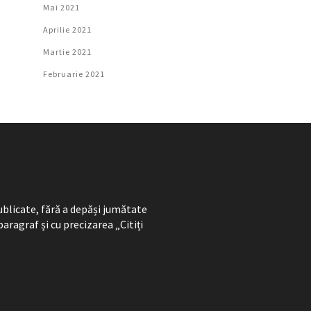
Mai 2021
Aprilie 2021
Martie 2021
Februarie 2021
ublicate, fără a depăși jumătate
paragraf și cu precizarea „Citiți