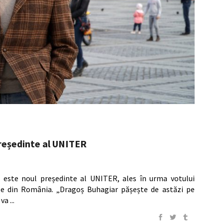
reședinte al UNITER
, este noul președinte al UNITER, ales în urma votului
le din România. „Dragoș Buhagiar pășește de astăzi pe
 va