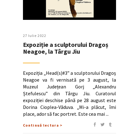
27 Iulie 2022
Expoziție a sculptorului Dragoș
Neagoe, la Târgu Jiu
Expoziția „Head(s)#3” a sculptorului Dragoș
Neagoe va fi vernisată pe 3 august, la
Muzeul Județean Gorj „Alexandru
Ștefulescu” din Târgu Jiu. Curatorul
expoziției deschise până pe 28 august este
Dorina Cioplea-Văduva. „Mi-a plăcut, îmi
place, ador să fac portret. Este cea mai
Continuă lectura >