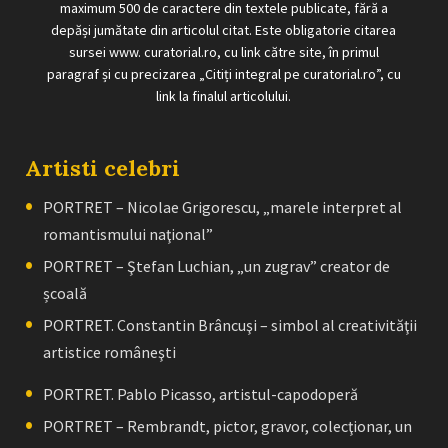
maximum 500 de caractere din textele publicate, fără a
depăși jumătate din articolul citat. Este obligatorie citarea
sursei www. curatorial.ro, cu link către site, în primul
paragraf și cu precizarea „Citiți integral pe curatorial.ro”, cu
link la finalul articolului.
Artisti celebri
PORTRET – Nicolae Grigorescu, „marele interpret al
romantismului naţional”
PORTRET – Ştefan Luchian, „un zugrav” creator de
școală
PORTRET. Constantin Brâncuşi – simbol al creativităţii
artistice româneşti
PORTRET. Pablo Picasso, artistul-capodoperă
PORTRET – Rembrandt, pictor, gravor, colecţionar, un