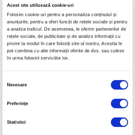
Acest site utilizează cookie-uri
Martie 2025
Folosim cookie-uri pentru a personaliza conținutul și
Februarie 2025
anunțurile, pentru a oferi funcții de rețele sociale și pentru
Ianuarie 2025
a analiza traficul. De asemenea, le oferim partenerilor de
Decembrie 2024
rețele sociale, de publicitate și de analize informații cu
privire la modul în care folosiți site-ul nostru. Aceștia le
Noiembrie 2024
pot combina cu alte informații oferite de dvs. sau culese
Octombrie 2024
în urma folosirii serviciilor lor.
Septembrie 2024
August 2024
Selecția
Iulie 2024
Necesare
consimțământului
Iunie 2024
Mai 2024
Preferinţe
Aprilie 2024
Martie 2024
Statistici
Februarie 2024