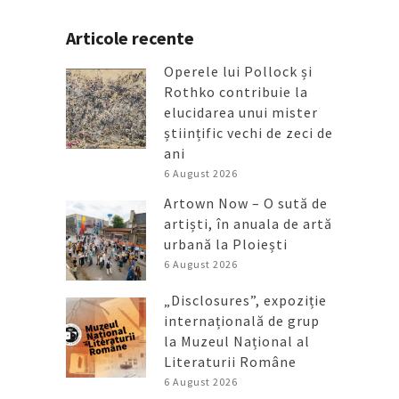
Articole recente
Operele lui Pollock și
Rothko contribuie la
elucidarea unui mister
științific vechi de zeci de
ani
6 August 2026
Artown Now – O sută de
artiști, în anuala de artă
urbană la Ploiești
6 August 2026
„Disclosures”, expoziție
internațională de grup
la Muzeul Național al
Literaturii Române
6 August 2026