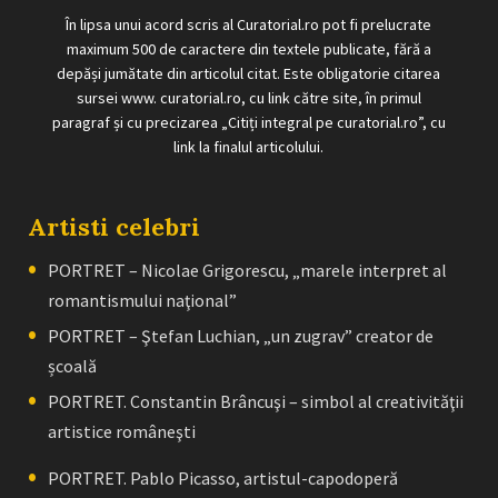
În lipsa unui acord scris al Curatorial.ro pot fi prelucrate
maximum 500 de caractere din textele publicate, fără a
depăși jumătate din articolul citat. Este obligatorie citarea
sursei www. curatorial.ro, cu link către site, în primul
paragraf și cu precizarea „Citiți integral pe curatorial.ro”, cu
link la finalul articolului.
Artisti celebri
PORTRET – Nicolae Grigorescu, „marele interpret al
romantismului naţional”
PORTRET – Ştefan Luchian, „un zugrav” creator de
școală
PORTRET. Constantin Brâncuşi – simbol al creativităţii
artistice româneşti
PORTRET. Pablo Picasso, artistul-capodoperă