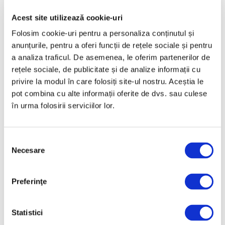
Aprilie 2025
Acest site utilizează cookie-uri
Martie 2025
Folosim cookie-uri pentru a personaliza conținutul și
Februarie 2025
anunțurile, pentru a oferi funcții de rețele sociale și pentru
a analiza traficul. De asemenea, le oferim partenerilor de
Ianuarie 2025
rețele sociale, de publicitate și de analize informații cu
Decembrie 2024
privire la modul în care folosiți site-ul nostru. Aceștia le
Noiembrie 2024
pot combina cu alte informații oferite de dvs. sau culese
în urma folosirii serviciilor lor.
Octombrie 2024
Septembrie 2024
August 2024
Selecția
Necesare
consimțământului
Iulie 2024
Iunie 2024
Preferinţe
Mai 2024
Aprilie 2024
Statistici
Martie 2024