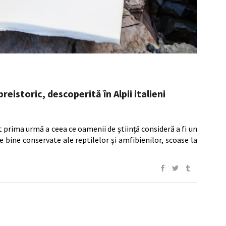
eistoric, descoperită în Alpii italieni
it prima urmă a ceea ce oamenii de știință consideră a fi un
 bine conservate ale reptilelor și amfibienilor, scoase la