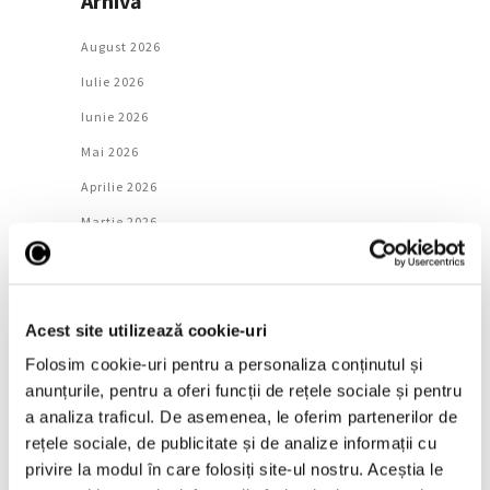
Arhivă
August 2026
Iulie 2026
Iunie 2026
Mai 2026
Aprilie 2026
Martie 2026
Februarie 2026
Ianuarie 2026
Decembrie 2025
Acest site utilizează cookie-uri
Noiembrie 2025
Folosim cookie-uri pentru a personaliza conținutul și
anunțurile, pentru a oferi funcții de rețele sociale și pentru
Octombrie 2025
a analiza traficul. De asemenea, le oferim partenerilor de
Septembrie 2025
rețele sociale, de publicitate și de analize informații cu
August 2025
privire la modul în care folosiți site-ul nostru. Aceștia le