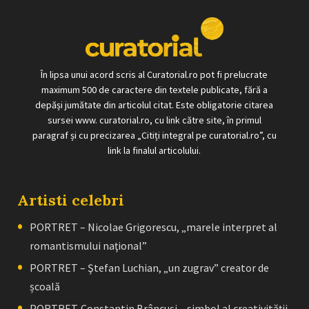
În lipsa unui acord scris al Curatorial.ro pot fi prelucrate
maximum 500 de caractere din textele publicate, fără a
depăși jumătate din articolul citat. Este obligatorie citarea
sursei www. curatorial.ro, cu link către site, în primul
paragraf și cu precizarea „Citiți integral pe curatorial.ro”, cu
link la finalul articolului.
Artisti celebri
PORTRET – Nicolae Grigorescu, „marele interpret al
romantismului naţional”
PORTRET – Ştefan Luchian, „un zugrav” creator de
școală
PORTRET. Constantin Brâncuşi – simbol al creativităţii