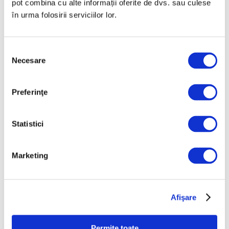
pot combina cu alte informații oferite de dvs. sau culese
Iulie 2025
în urma folosirii serviciilor lor.
Iunie 2025
Mai 2025
Selecția
Aprilie 2025
Necesare
consimțământului
Martie 2025
Februarie 2025
Preferinţe
Ianuarie 2025
Decembrie 2024
Statistici
Noiembrie 2024
Octombrie 2024
Marketing
Septembrie 2024
August 2024
Afişare
Iulie 2024
Iunie 2024
Permite toate