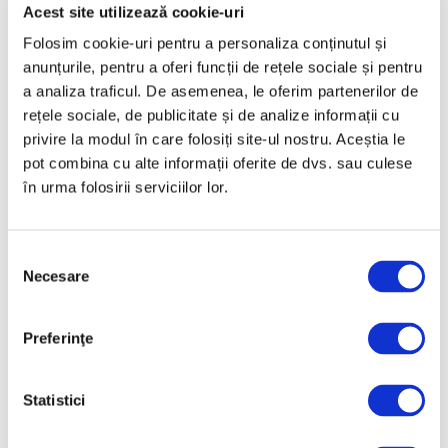
Martie 2025
Acest site utilizează cookie-uri
Februarie 2025
Folosim cookie-uri pentru a personaliza conținutul și
anunțurile, pentru a oferi funcții de rețele sociale și pentru
Ianuarie 2025
a analiza traficul. De asemenea, le oferim partenerilor de
Decembrie 2024
rețele sociale, de publicitate și de analize informații cu
Noiembrie 2024
privire la modul în care folosiți site-ul nostru. Aceștia le
pot combina cu alte informații oferite de dvs. sau culese
Octombrie 2024
în urma folosirii serviciilor lor.
Septembrie 2024
August 2024
Selecția
Iulie 2024
Necesare
consimțământului
Iunie 2024
Mai 2024
Preferinţe
Aprilie 2024
Martie 2024
Statistici
Februarie 2024