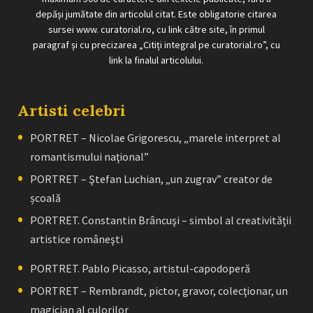
depăși jumătate din articolul citat. Este obligatorie citarea
sursei www. curatorial.ro, cu link către site, în primul
paragraf și cu precizarea „Citiți integral pe curatorial.ro”, cu
link la finalul articolului.
Artisti celebri
PORTRET – Nicolae Grigorescu, „marele interpret al
romantismului naţional”
PORTRET – Ştefan Luchian, „un zugrav” creator de
școală
PORTRET. Constantin Brâncuşi – simbol al creativităţii
artistice româneşti
PORTRET. Pablo Picasso, artistul-capodoperă
PORTRET – Rembrandt, pictor, gravor, colecţionar, un
magician al culorilor