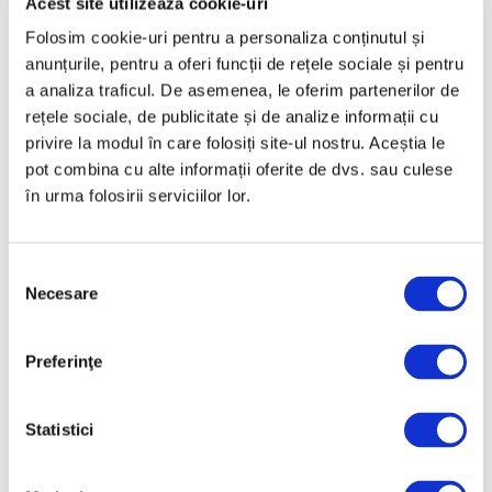
Acest site utilizează cookie-uri
Februarie 2025
Folosim cookie-uri pentru a personaliza conținutul și
Ianuarie 2025
anunțurile, pentru a oferi funcții de rețele sociale și pentru
a analiza traficul. De asemenea, le oferim partenerilor de
Decembrie 2024
rețele sociale, de publicitate și de analize informații cu
Noiembrie 2024
privire la modul în care folosiți site-ul nostru. Aceștia le
Octombrie 2024
pot combina cu alte informații oferite de dvs. sau culese
în urma folosirii serviciilor lor.
Septembrie 2024
August 2024
Iulie 2024
Selecția
Necesare
consimțământului
Iunie 2024
Mai 2024
Preferinţe
Aprilie 2024
Martie 2024
Statistici
Februarie 2024
Ianuarie 2024