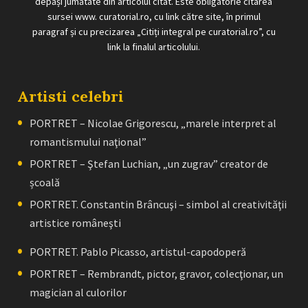
depăși jumătate din articolul citat. Este obligatorie citarea
sursei www. curatorial.ro, cu link către site, în primul
paragraf și cu precizarea „Citiți integral pe curatorial.ro”, cu
link la finalul articolului.
Artisti celebri
PORTRET – Nicolae Grigorescu, „marele interpret al
romantismului naţional”
PORTRET – Ştefan Luchian, „un zugrav” creator de
școală
PORTRET. Constantin Brâncuşi – simbol al creativităţii
artistice româneşti
PORTRET. Pablo Picasso, artistul-capodoperă
PORTRET – Rembrandt, pictor, gravor, colecţionar, un
magician al culorilor