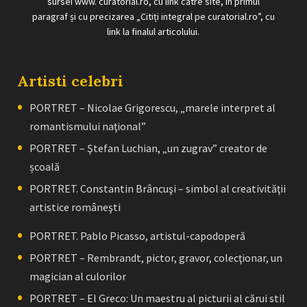
sursei www. curatorial.ro, cu link către site, în primul
paragraf și cu precizarea „Citiți integral pe curatorial.ro”, cu
link la finalul articolului.
Artisti celebri
PORTRET – Nicolae Grigorescu, „marele interpret al
romantismului naţional”
PORTRET – Ştefan Luchian, „un zugrav” creator de
școală
PORTRET. Constantin Brâncuşi – simbol al creativităţii
artistice româneşti
PORTRET. Pablo Picasso, artistul-capodoperă
PORTRET – Rembrandt, pictor, gravor, colecţionar, un
magician al culorilor
PORTRET – El Greco: Un maestru al picturii al cărui stil