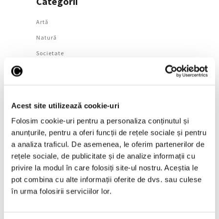
Categorii
Artǎ
Natură
Societate
Urmăreşte-ne pe
Acest site utilizează cookie-uri
Folosim cookie-uri pentru a personaliza conținutul și
anunțurile, pentru a oferi funcții de rețele sociale și pentru
Arhivă
a analiza traficul. De asemenea, le oferim partenerilor de
August 2026
rețele sociale, de publicitate și de analize informații cu
privire la modul în care folosiți site-ul nostru. Aceștia le
Iulie 2026
pot combina cu alte informații oferite de dvs. sau culese
Iunie 2026
în urma folosirii serviciilor lor.
Mai 2026
Aprilie 2026