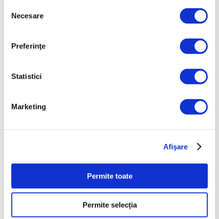
Selecția
Martie 2026
Necesare
consimțământului
Februarie 2026
Preferinţe
Ianuarie 2026
Decembrie 2025
Statistici
Noiembrie 2025
Octombrie 2025
Marketing
Septembrie 2025
August 2025
Iulie 2025
Afişare
Iunie 2025
Mai 2025
Permite toate
Aprilie 2025
Martie 2025
Permite selecția
Februarie 2025