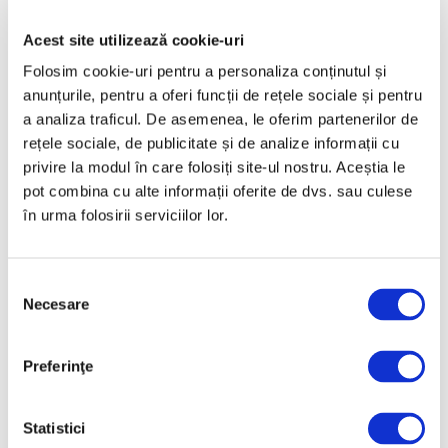
Aprilie 2025
Acest site utilizează cookie-uri
Martie 2025
Folosim cookie-uri pentru a personaliza conținutul și
Februarie 2025
anunțurile, pentru a oferi funcții de rețele sociale și pentru
a analiza traficul. De asemenea, le oferim partenerilor de
Ianuarie 2025
rețele sociale, de publicitate și de analize informații cu
Decembrie 2024
privire la modul în care folosiți site-ul nostru. Aceștia le
Noiembrie 2024
pot combina cu alte informații oferite de dvs. sau culese
în urma folosirii serviciilor lor.
Octombrie 2024
Septembrie 2024
Selecția
August 2024
Necesare
consimțământului
Iulie 2024
Iunie 2024
Preferinţe
Mai 2024
Aprilie 2024
Statistici
Martie 2024