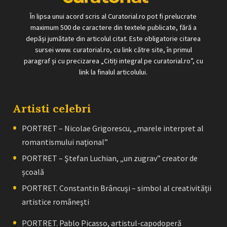
În lipsa unui acord scris al Curatorial.ro pot fi prelucrate
maximum 500 de caractere din textele publicate, fără a
depăși jumătate din articolul citat. Este obligatorie citarea
sursei www. curatorial.ro, cu link către site, în primul
paragraf și cu precizarea „Citiți integral pe curatorial.ro”, cu
link la finalul articolului.
Artisti celebri
PORTRET – Nicolae Grigorescu, „marele interpret al
romantismului naţional”
PORTRET – Ştefan Luchian, „un zugrav” creator de
școală
PORTRET. Constantin Brâncuşi – simbol al creativităţii
artistice româneşti
PORTRET. Pablo Picasso, artistul-capodoperă