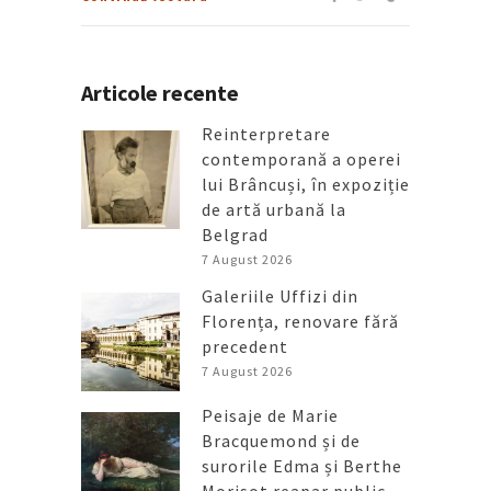
Articole recente
Reinterpretare
contemporană a operei
lui Brâncuși, în expoziție
de artă urbană la
Belgrad
7 August 2026
Galeriile Uffizi din
Florența, renovare fără
precedent
7 August 2026
Peisaje de Marie
Bracquemond și de
surorile Edma și Berthe
Morisot reapar public