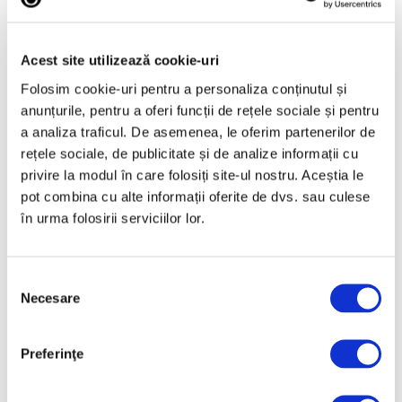
Iunie 2025
Mai 2025
Acest site utilizează cookie-uri
Aprilie 2025
Folosim cookie-uri pentru a personaliza conținutul și
Martie 2025
anunțurile, pentru a oferi funcții de rețele sociale și pentru
a analiza traficul. De asemenea, le oferim partenerilor de
Februarie 2025
rețele sociale, de publicitate și de analize informații cu
Ianuarie 2025
privire la modul în care folosiți site-ul nostru. Aceștia le
Decembrie 2024
pot combina cu alte informații oferite de dvs. sau culese
în urma folosirii serviciilor lor.
Noiembrie 2024
Octombrie 2024
Septembrie 2024
Selecția
Necesare
consimțământului
August 2024
Iulie 2024
Preferinţe
Iunie 2024
Mai 2024