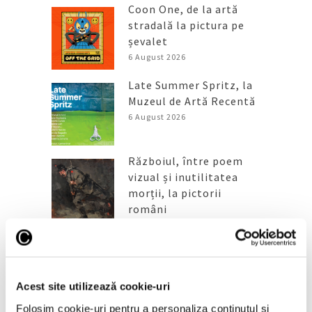
Coon One, de la artă
stradală la pictura pe
șevalet
6 August 2026
Late Summer Spritz, la
Muzeul de Artă Recentă
6 August 2026
Războiul, între poem
vizual și inutilitatea
morții, la pictorii
români
6 August 2026
Categorii
Acest site utilizează cookie-uri
Artǎ
Folosim cookie-uri pentru a personaliza conținutul și