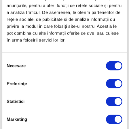
anunțurile, pentru a oferi funcții de rețele sociale și pentru
Natură
a analiza traficul. De asemenea, le oferim partenerilor de
Societate
rețele sociale, de publicitate și de analize informații cu
privire la modul în care folosiți site-ul nostru. Aceștia le
Urmăreşte-ne pe
pot combina cu alte informații oferite de dvs. sau culese
în urma folosirii serviciilor lor.
Selecția
Arhivă
Necesare
consimțământului
August 2026
Preferinţe
Iulie 2026
Iunie 2026
Statistici
Mai 2026
Aprilie 2026
Marketing
Martie 2026