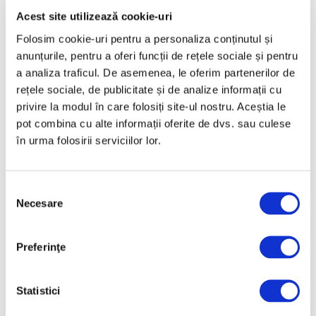
Acest site utilizează cookie-uri
Martie 2025
Folosim cookie-uri pentru a personaliza conținutul și
Februarie 2025
anunțurile, pentru a oferi funcții de rețele sociale și pentru
Ianuarie 2025
a analiza traficul. De asemenea, le oferim partenerilor de
Decembrie 2024
rețele sociale, de publicitate și de analize informații cu
privire la modul în care folosiți site-ul nostru. Aceștia le
Noiembrie 2024
pot combina cu alte informații oferite de dvs. sau culese
Octombrie 2024
în urma folosirii serviciilor lor.
Septembrie 2024
August 2024
Selecția
Iulie 2024
Necesare
consimțământului
Iunie 2024
Preferinţe
Mai 2024
Aprilie 2024
Statistici
Martie 2024
Februarie 2024