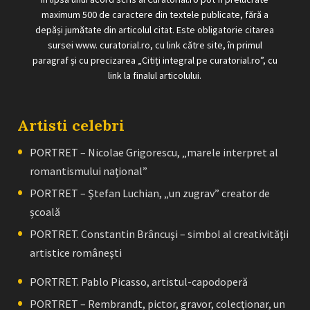
maximum 500 de caractere din textele publicate, fără a
depăși jumătate din articolul citat. Este obligatorie citarea
sursei www. curatorial.ro, cu link către site, în primul
paragraf și cu precizarea „Citiți integral pe curatorial.ro”, cu
link la finalul articolului.
Artisti celebri
PORTRET – Nicolae Grigorescu, „marele interpret al
romantismului naţional”
PORTRET – Ştefan Luchian, „un zugrav” creator de
școală
PORTRET. Constantin Brâncuşi – simbol al creativităţii
artistice româneşti
PORTRET. Pablo Picasso, artistul-capodoperă
PORTRET – Rembrandt, pictor, gravor, colecţionar, un