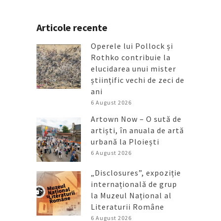
Articole recente
Operele lui Pollock și
Rothko contribuie la
elucidarea unui mister
științific vechi de zeci de
ani
6 August 2026
Artown Now – O sută de
artiști, în anuala de artă
urbană la Ploiești
6 August 2026
„Disclosures”, expoziție
internațională de grup
la Muzeul Național al
Literaturii Române
6 August 2026