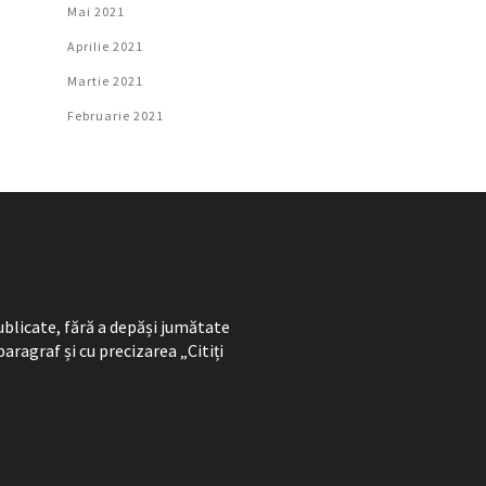
Mai 2021
Aprilie 2021
Martie 2021
Februarie 2021
ublicate, fără a depăși jumătate
paragraf și cu precizarea „Citiți