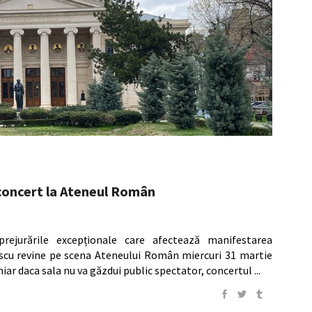
 concert la Ateneul Român
rejurările excepționale care afectează manifestarea
nescu revine pe scena Ateneului Român miercuri 31 martie
hiar daca sala nu va găzdui public spectator, concertul