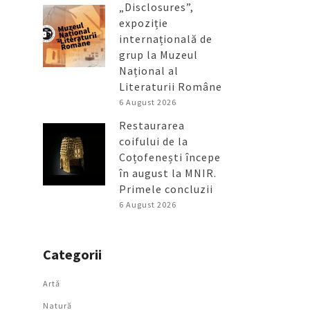
„Disclosures”,
expoziție
internațională de
grup la Muzeul
Național al
Literaturii Române
6 August 2026
Restaurarea
coifului de la
Coțofenești începe
în august la MNIR.
Primele concluzii
6 August 2026
Categorii
Artǎ
Natură