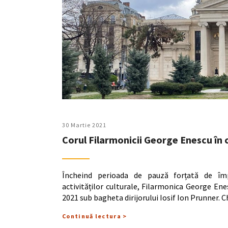
30 Martie 2021
Corul Filarmonicii George Enescu în
Încheind perioada de pauză forțată de împ
activităților culturale, Filarmonica George E
2021 sub bagheta dirijorului Iosif Ion Prunner. C
Continuă lectura >