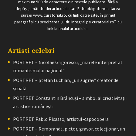
maximum 500 de caractere din textele publicate, fără a
depăși jumătate din articolul citat. Este obligatorie citarea
sursei www. curatorial.ro, cu link către site, în primul
paragraf și cu precizarea „Citiți integral pe curatorial.ro”, cu
link la finalul articolului.
Artisti celebri
PORTRET – Nicolae Grigorescu, „marele interpret al
romantismului naţional”
PORTRET – Ştefan Luchian, „un zugrav” creator de
școală
PORTRET. Constantin Brâncuşi – simbol al creativităţii
artistice româneşti
PORTRET. Pablo Picasso, artistul-capodoperă
PORTRET – Rembrandt, pictor, gravor, colecţionar, un