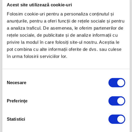
Martie 2025
Acest site utilizează cookie-uri
Folosim cookie-uri pentru a personaliza conținutul și
Februarie 2025
anunțurile, pentru a oferi funcții de rețele sociale și pentru
Ianuarie 2025
a analiza traficul. De asemenea, le oferim partenerilor de
Decembrie 2024
rețele sociale, de publicitate și de analize informații cu
privire la modul în care folosiți site-ul nostru. Aceștia le
Noiembrie 2024
pot combina cu alte informații oferite de dvs. sau culese
Octombrie 2024
în urma folosirii serviciilor lor.
Septembrie 2024
August 2024
Selecția
Iulie 2024
Necesare
consimțământului
Iunie 2024
Mai 2024
Preferinţe
Aprilie 2024
Martie 2024
Statistici
Februarie 2024