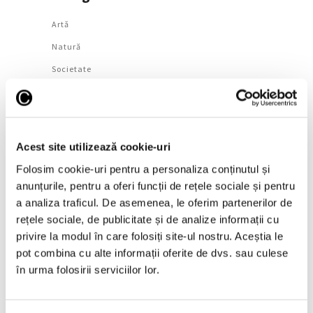
Artǎ
Natură
Societate
Urmăreşte-ne pe
Acest site utilizează cookie-uri
Folosim cookie-uri pentru a personaliza conținutul și
Arhivă
anunțurile, pentru a oferi funcții de rețele sociale și pentru
a analiza traficul. De asemenea, le oferim partenerilor de
August 2026
rețele sociale, de publicitate și de analize informații cu
privire la modul în care folosiți site-ul nostru. Aceștia le
Iulie 2026
pot combina cu alte informații oferite de dvs. sau culese
Iunie 2026
în urma folosirii serviciilor lor.
Mai 2026
Aprilie 2026