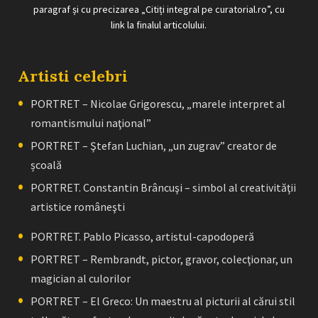
paragraf și cu precizarea „Citiți integral pe curatorial.ro”, cu
link la finalul articolului.
Artisti celebri
PORTRET – Nicolae Grigorescu, „marele interpret al
romantismului naţional”
PORTRET – Ştefan Luchian, „un zugrav” creator de
școală
PORTRET. Constantin Brâncuşi – simbol al creativităţii
artistice româneşti
PORTRET. Pablo Picasso, artistul-capodoperă
PORTRET – Rembrandt, pictor, gravor, colecţionar, un
magician al culorilor
PORTRET – El Greco: Un maestru al picturii al cărui stil