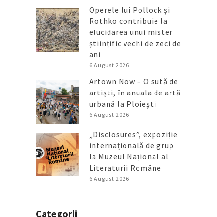
Operele lui Pollock și
Rothko contribuie la
elucidarea unui mister
științific vechi de zeci de
ani
6 August 2026
Artown Now – O sută de
artiști, în anuala de artă
urbană la Ploiești
6 August 2026
„Disclosures”, expoziție
internațională de grup
la Muzeul Național al
Literaturii Române
6 August 2026
Categorii