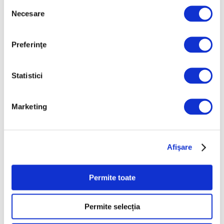
Selecția
Martie 2026
Necesare
consimțământului
Februarie 2026
Ianuarie 2026
Preferinţe
Decembrie 2025
Noiembrie 2025
Statistici
Octombrie 2025
Septembrie 2025
Marketing
August 2025
Iulie 2025
Afişare
Iunie 2025
Mai 2025
Permite toate
Aprilie 2025
Martie 2025
Permite selecția
Februarie 2025