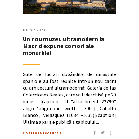
8 Iunie 2023
Un nou muzeu ultramodern la
Madrid expune comori ale
monarhiei
Sute de lucrări dobândite de dinastiile
spaniole au fost reunite într-un nou cadru
cu arhitectură ultramodernă: Galería de las
Colecciones Reales, care va fi deschisă pe 29
iunie. [caption id="attachment_22790"
align="alignnone" width="1300"] „Caballo
Blanco”, Velazquez (1634 -1638)[/caption]
Ultima apariție publică a tabloului
Continuă lectura >