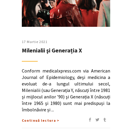
17 Martie 2021
Milenialii şi Generația X
Conform medicalxpress.com via American
Journal of Epidemiology, deşi medicina a
evoluat de-a lungul ultimului secol,
Milenialii (sau Generația Y, născuți între 1981
şi mijlocul anilor ’90) şi Generația X (născuți
între 1965 şi 1980) sunt mai predispuși la
îmbolnăvire și
Continuă lectura >