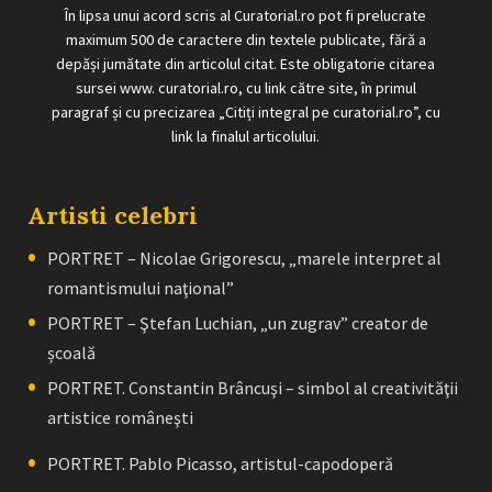
În lipsa unui acord scris al Curatorial.ro pot fi prelucrate
maximum 500 de caractere din textele publicate, fără a
depăși jumătate din articolul citat. Este obligatorie citarea
sursei www. curatorial.ro, cu link către site, în primul
paragraf și cu precizarea „Citiți integral pe curatorial.ro”, cu
link la finalul articolului.
Artisti celebri
PORTRET – Nicolae Grigorescu, „marele interpret al
romantismului naţional”
PORTRET – Ştefan Luchian, „un zugrav” creator de
școală
PORTRET. Constantin Brâncuşi – simbol al creativităţii
artistice româneşti
PORTRET. Pablo Picasso, artistul-capodoperă