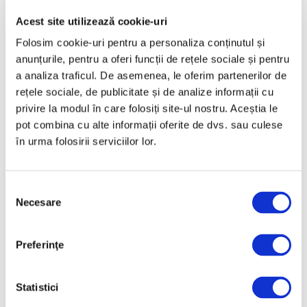
Aprilie 2025
Acest site utilizează cookie-uri
Martie 2025
Folosim cookie-uri pentru a personaliza conținutul și
Februarie 2025
anunțurile, pentru a oferi funcții de rețele sociale și pentru
Ianuarie 2025
a analiza traficul. De asemenea, le oferim partenerilor de
rețele sociale, de publicitate și de analize informații cu
Decembrie 2024
privire la modul în care folosiți site-ul nostru. Aceștia le
Noiembrie 2024
pot combina cu alte informații oferite de dvs. sau culese
Octombrie 2024
în urma folosirii serviciilor lor.
Septembrie 2024
August 2024
Selecția
Necesare
consimțământului
Iulie 2024
Iunie 2024
Preferinţe
Mai 2024
Aprilie 2024
Statistici
Martie 2024