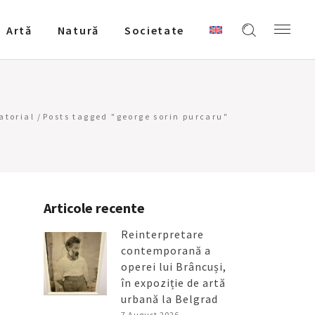
Artǎ
Natură
Societate
atorial
/
Posts tagged "george sorin purcaru"
Articole recente
Reinterpretare
contemporană a
operei lui Brâncuși,
în expoziție de artă
urbană la Belgrad
7 August 2026