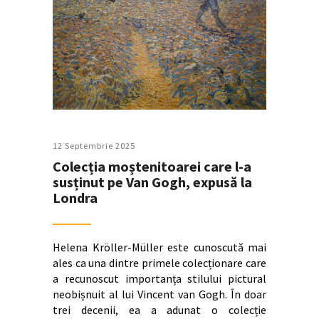
12 Septembrie 2025
Colecția moștenitoarei care l-a
susținut pe Van Gogh, expusă la
Londra
Helena Kröller-Müller este cunoscută mai
ales ca una dintre primele colecționare care
a recunoscut importanța stilului pictural
neobișnuit al lui Vincent van Gogh. În doar
trei decenii, ea a adunat o colecție