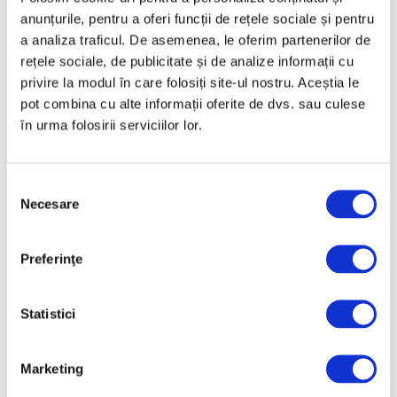
lui Brâncuși, în expoziție
anunțurile, pentru a oferi funcții de rețele sociale și pentru
de artă urbană la
a analiza traficul. De asemenea, le oferim partenerilor de
Belgrad
rețele sociale, de publicitate și de analize informații cu
7 August 2026
privire la modul în care folosiți site-ul nostru. Aceștia le
Galeriile Uffizi din
pot combina cu alte informații oferite de dvs. sau culese
Florența, renovare fără
în urma folosirii serviciilor lor.
precedent
7 August 2026
Selecția
Peisaje de Marie
Necesare
Bracquemond și de
consimțământului
surorile Edma și Berthe
Morisot reapar public
Preferinţe
după decenii
7 August 2026
Statistici
Categorii
Marketing
Artǎ